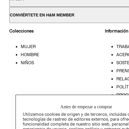
CONVIÉRTETE EN H&M MEMBER
Colecciones
Información
MUJER
TRAB
HOMBRE
ACER
NIÑOS
SOSTE
PREN
RELA
POLÍT
PROG
ÉTICA
Antes de empezar a comprar
PROG
Utilizamos cookies de origen y de terceros, incluidas 
ÉTICA
tecnologías de rastreo de editores externos, para ofre
funcionalidad completa de nuestro sitio web, personal
experiencia de usuario, realizar análisis y entregar pu