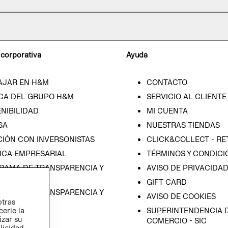
 corporativa
Ayuda
AJAR EN H&M
CONTACTO
CA DEL GRUPO H&M
SERVICIO AL CLIENTE
NIBILIDAD
MI CUENTA
SA
NUESTRAS TIENDAS
CIÓN CON INVERSONISTAS
CLICK&COLLECT - RE
ICA EMPRESARIAL
TÉRMINOS Y CONDICI
RAMA DE TRANSPARENCIA Y
AVISO DE PRIVACIDA
 (ESPAÑOL)
GIFT CARD
RAMA DE TRANSPARENCIA Y
AVISO DE COOKIES
otras
 (INGLÉS)
SUPERINTENDENCIA D
cerle la
izar su
COMERCIO - SIC
blicidad