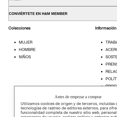
CONVIÉRTETE EN H&M MEMBER
Colecciones
Información
MUJER
TRAB
HOMBRE
ACER
NIÑOS
SOSTE
PREN
RELA
POLÍT
PROG
ÉTICA
Antes de empezar a comprar
PROG
Utilizamos cookies de origen y de terceros, incluidas 
ÉTICA
tecnologías de rastreo de editores externos, para ofre
funcionalidad completa de nuestro sitio web, personal
experiencia de usuario, realizar análisis y entregar pu