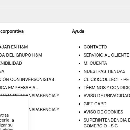
 corporativa
Ayuda
AJAR EN H&M
CONTACTO
CA DEL GRUPO H&M
SERVICIO AL CLIENTE
NIBILIDAD
MI CUENTA
SA
NUESTRAS TIENDAS
CIÓN CON INVERSONISTAS
CLICK&COLLECT - RE
ICA EMPRESARIAL
TÉRMINOS Y CONDICI
RAMA DE TRANSPARENCIA Y
AVISO DE PRIVACIDA
 (ESPAÑOL)
GIFT CARD
RAMA DE TRANSPARENCIA Y
AVISO DE COOKIES
otras
 (INGLÉS)
SUPERINTENDENCIA D
cerle la
izar su
COMERCIO - SIC
blicidad