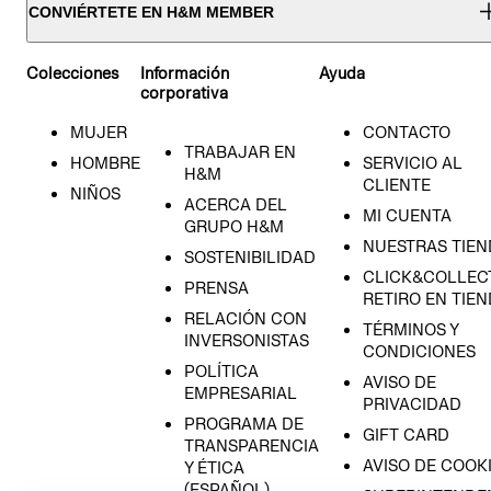
CONVIÉRTETE EN H&M MEMBER
Colecciones
Información
Ayuda
corporativa
MUJER
CONTACTO
TRABAJAR EN
HOMBRE
SERVICIO AL
H&M
CLIENTE
NIÑOS
ACERCA DEL
MI CUENTA
GRUPO H&M
NUESTRAS TIEN
SOSTENIBILIDAD
CLICK&COLLECT
PRENSA
RETIRO EN TIE
RELACIÓN CON
TÉRMINOS Y
INVERSONISTAS
CONDICIONES
POLÍTICA
AVISO DE
EMPRESARIAL
PRIVACIDAD
PROGRAMA DE
GIFT CARD
TRANSPARENCIA
AVISO DE COOK
Y ÉTICA
(ESPAÑOL)