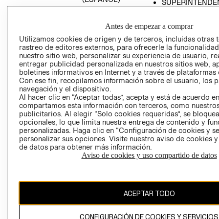
SUPERINTENDE
DE INDUSTRIA Y
PROGRAMA DE
COMERCIO - SI
TRANSPARENCIA
Antes de empezar a comprar
Y ÉTICA (INGLÉS)
PETICIONES
Utilizamos cookies de origen y de terceros, incluidas otras 
QUEJAS Y
rastreo de editores externos, para ofrecerle la funcionalid
RECLAMOS
nuestro sitio web, personalizar su experiencia de usuario, rea
entregar publicidad personalizada en nuestros sitios web, a
boletines informativos en Internet y a través de plataformas 
Con ese fin, recopilamos información sobre el usuario, los 
navegación y el dispositivo.
Al hacer clic en “Aceptar todas”, acepta y está de acuerdo e
compartamos esta información con terceros, como nuestros
publicitarios. Al elegir “Solo cookies requeridas”, se bloque
opcionales, lo que limita nuestra entrega de contenido y fu
Colombia ($)
personalizadas. Haga clic en “Configuración de cookies y se
personalizar sus opciones. Visite nuestro aviso de cookies 
CAMBIAR REGIÓN
de datos para obtener más información.
Aviso de cookies y uso compartido de datos
El contenido de esta página web está protegido por copyright y es
propiedad de H&M Hennes & Mauritz AB.
ACEPTAR TODO
CONFIGURACIÓN DE COOKIES Y SERVICIOS