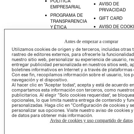
POLÍTICA
AVISO DE
EMPRESARIAL
PRIVACIDAD
PROGRAMA DE
GIFT CARD
TRANSPARENCIA
AVISO DE COOK
Y ÉTICA
(ESPAÑOL)
SUPERINTENDE
DE INDUSTRIA Y
Antes de empezar a comprar
PROGRAMA DE
COMERCIO - SI
TRANSPARENCIA
Utilizamos cookies de origen y de terceros, incluidas otras 
Y ÉTICA (INGLÉS)
rastreo de editores externos, para ofrecerle la funcionalid
PETICIONES
nuestro sitio web, personalizar su experiencia de usuario, rea
QUEJAS Y
entregar publicidad personalizada en nuestros sitios web, a
RECLAMOS
boletines informativos en Internet y a través de plataformas 
Con ese fin, recopilamos información sobre el usuario, los 
navegación y el dispositivo.
Al hacer clic en “Aceptar todas”, acepta y está de acuerdo e
compartamos esta información con terceros, como nuestros
publicitarios. Al elegir “Solo cookies requeridas”, se bloque
opcionales, lo que limita nuestra entrega de contenido y fu
personalizadas. Haga clic en “Configuración de cookies y se
Colombia ($)
personalizar sus opciones. Visite nuestro aviso de cookies 
de datos para obtener más información.
CAMBIAR REGIÓN
Aviso de cookies y uso compartido de datos