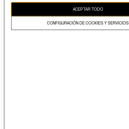
ACEPTAR TODO
El contenido de esta página web está protegido por copyright y es
propiedad de H&M Hennes & Mauritz AB.
CONFIGURACIÓN DE COOKIES Y SERVICIOS