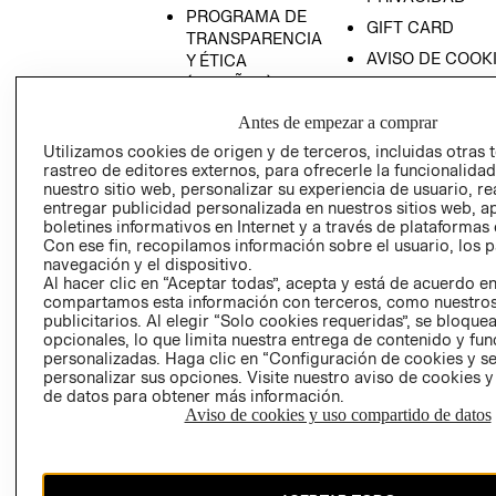
PROGRAMA DE
GIFT CARD
TRANSPARENCIA
AVISO DE COOK
Y ÉTICA
(ESPAÑOL)
SUPERINTENDE
DE INDUSTRIA Y
PROGRAMA DE
Antes de empezar a comprar
COMERCIO - SI
TRANSPARENCIA
Utilizamos cookies de origen y de terceros, incluidas otras 
Y ÉTICA (INGLÉS)
PETICIONES
rastreo de editores externos, para ofrecerle la funcionalid
QUEJAS Y
nuestro sitio web, personalizar su experiencia de usuario, rea
entregar publicidad personalizada en nuestros sitios web, a
RECLAMOS
boletines informativos en Internet y a través de plataformas 
Con ese fin, recopilamos información sobre el usuario, los 
navegación y el dispositivo.
Al hacer clic en “Aceptar todas”, acepta y está de acuerdo e
compartamos esta información con terceros, como nuestros
publicitarios. Al elegir “Solo cookies requeridas”, se bloque
opcionales, lo que limita nuestra entrega de contenido y fu
personalizadas. Haga clic en “Configuración de cookies y se
Colombia ($)
personalizar sus opciones. Visite nuestro aviso de cookies 
de datos para obtener más información.
CAMBIAR REGIÓN
Aviso de cookies y uso compartido de datos