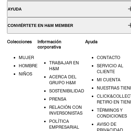
AYUDA
CONVIÉRTETE EN H&M MEMBER
Colecciones
Información
Ayuda
corporativa
MUJER
CONTACTO
TRABAJAR EN
HOMBRE
SERVICIO AL
H&M
CLIENTE
NIÑOS
ACERCA DEL
MI CUENTA
GRUPO H&M
NUESTRAS TIEN
SOSTENIBILIDAD
CLICK&COLLECT
PRENSA
RETIRO EN TIE
RELACIÓN CON
TÉRMINOS Y
INVERSONISTAS
CONDICIONES
POLÍTICA
AVISO DE
EMPRESARIAL
PRIVACIDAD