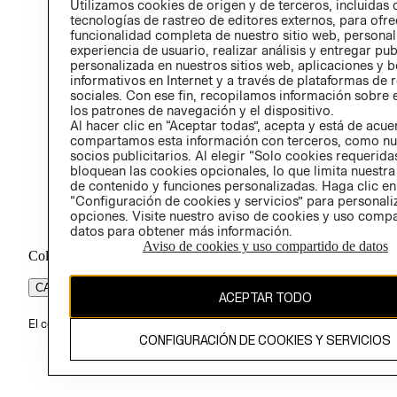
Utilizamos cookies de origen y de terceros, incluidas 
ÉTICA
tecnologías de rastreo de editores externos, para ofre
funcionalidad completa de nuestro sitio web, personal
experiencia de usuario, realizar análisis y entregar pu
personalizada en nuestros sitios web, aplicaciones y b
informativos en Internet y a través de plataformas de 
sociales. Con ese fin, recopilamos información sobre e
los patrones de navegación y el dispositivo.
Al hacer clic en “Aceptar todas”, acepta y está de acu
compartamos esta información con terceros, como nu
socios publicitarios. Al elegir “Solo cookies requeridas
bloquean las cookies opcionales, lo que limita nuestra
de contenido y funciones personalizadas. Haga clic en
“Configuración de cookies y servicios” para personali
opciones. Visite nuestro aviso de cookies y uso comp
datos para obtener más información.
Aviso de cookies y uso compartido de datos
Colombia ($)
CAMBIAR REGIÓN
ACEPTAR TODO
El contenido de esta página web está protegido por copyright y es pr
CONFIGURACIÓN DE COOKIES Y SERVICIOS