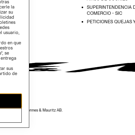
otras
 (INGLÉS)
cerle la
SUPERINTENDENCIA D
izar su
COMERCIO - SIC
blicidad
PETICIONES QUEJAS 
oletines
redes
l usuario,
erdo en que
estros
”, se
 entrega
zar sus
artido de
opiedad de H&M Hennes & Mauritz AB.