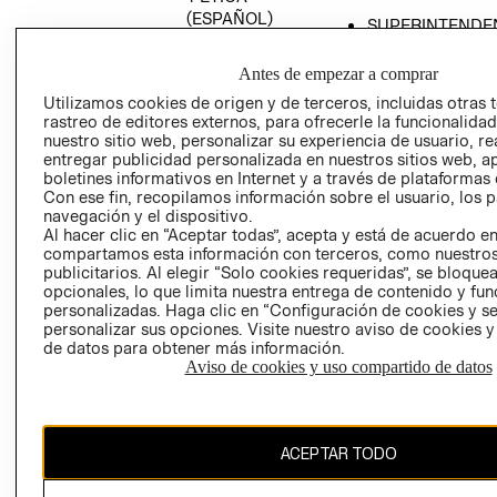
(ESPAÑOL)
SUPERINTENDE
DE INDUSTRIA Y
PROGRAMA DE
COMERCIO - SI
TRANSPARENCIA
Antes de empezar a comprar
Y ÉTICA (INGLÉS)
PETICIONES
Utilizamos cookies de origen y de terceros, incluidas otras 
rastreo de editores externos, para ofrecerle la funcionalid
QUEJAS Y
nuestro sitio web, personalizar su experiencia de usuario, rea
RECLAMOS
entregar publicidad personalizada en nuestros sitios web, a
boletines informativos en Internet y a través de plataformas 
Con ese fin, recopilamos información sobre el usuario, los 
navegación y el dispositivo.
Al hacer clic en “Aceptar todas”, acepta y está de acuerdo e
compartamos esta información con terceros, como nuestros
publicitarios. Al elegir “Solo cookies requeridas”, se bloque
opcionales, lo que limita nuestra entrega de contenido y fu
Colombia ($)
personalizadas. Haga clic en “Configuración de cookies y se
personalizar sus opciones. Visite nuestro aviso de cookies 
CAMBIAR REGIÓN
de datos para obtener más información.
Aviso de cookies y uso compartido de datos
El contenido de esta página web está protegido por copyright y es
ACEPTAR TODO
propiedad de H&M Hennes & Mauritz AB.