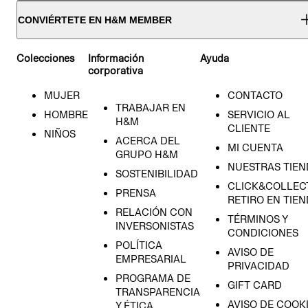
CONVIÉRTETE EN H&M MEMBER
Colecciones
Información
Ayuda
corporativa
MUJER
CONTACTO
TRABAJAR EN
HOMBRE
SERVICIO AL
H&M
CLIENTE
NIÑOS
ACERCA DEL
MI CUENTA
GRUPO H&M
NUESTRAS TIEN
SOSTENIBILIDAD
CLICK&COLLECT
PRENSA
RETIRO EN TIE
RELACIÓN CON
TÉRMINOS Y
INVERSONISTAS
CONDICIONES
POLÍTICA
AVISO DE
EMPRESARIAL
PRIVACIDAD
PROGRAMA DE
GIFT CARD
TRANSPARENCIA
AVISO DE COOK
Y ÉTICA