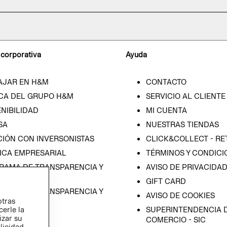
 corporativa
Ayuda
AJAR EN H&M
CONTACTO
CA DEL GRUPO H&M
SERVICIO AL CLIENTE
NIBILIDAD
MI CUENTA
SA
NUESTRAS TIENDAS
CIÓN CON INVERSONISTAS
CLICK&COLLECT - RE
ICA EMPRESARIAL
TÉRMINOS Y CONDICI
RAMA DE TRANSPARENCIA Y
AVISO DE PRIVACIDA
 (ESPAÑOL)
GIFT CARD
RAMA DE TRANSPARENCIA Y
AVISO DE COOKIES
otras
 (INGLÉS)
SUPERINTENDENCIA D
cerle la
izar su
COMERCIO - SIC
blicidad