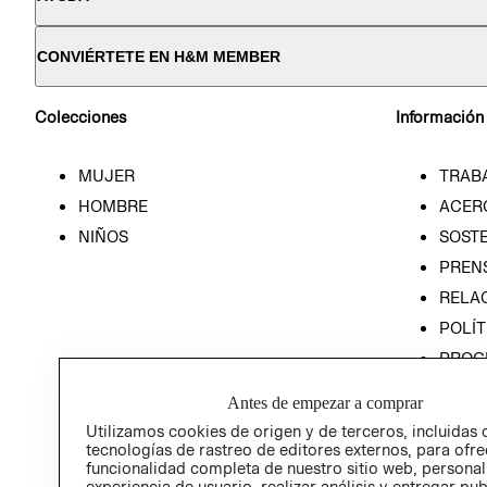
CONVIÉRTETE EN H&M MEMBER
Colecciones
Información
MUJER
TRAB
HOMBRE
ACER
NIÑOS
SOSTE
PREN
RELA
POLÍT
PROG
ÉTICA
Antes de empezar a comprar
PROG
Utilizamos cookies de origen y de terceros, incluidas 
ÉTICA
tecnologías de rastreo de editores externos, para ofre
funcionalidad completa de nuestro sitio web, personal
experiencia de usuario, realizar análisis y entregar pu