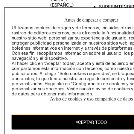
(ESPAÑOL)
SUPERINTENDE
DE INDUSTRIA Y
PROGRAMA DE
COMERCIO - SI
TRANSPARENCIA
Antes de empezar a comprar
Y ÉTICA (INGLÉS)
PETICIONES
Utilizamos cookies de origen y de terceros, incluidas otras 
rastreo de editores externos, para ofrecerle la funcionalid
QUEJAS Y
nuestro sitio web, personalizar su experiencia de usuario, rea
RECLAMOS
entregar publicidad personalizada en nuestros sitios web, a
boletines informativos en Internet y a través de plataformas 
Con ese fin, recopilamos información sobre el usuario, los 
navegación y el dispositivo.
Al hacer clic en “Aceptar todas”, acepta y está de acuerdo e
compartamos esta información con terceros, como nuestros
publicitarios. Al elegir “Solo cookies requeridas”, se bloque
opcionales, lo que limita nuestra entrega de contenido y fu
Colombia ($)
personalizadas. Haga clic en “Configuración de cookies y se
personalizar sus opciones. Visite nuestro aviso de cookies 
CAMBIAR REGIÓN
de datos para obtener más información.
Aviso de cookies y uso compartido de datos
El contenido de esta página web está protegido por copyright y es
ACEPTAR TODO
propiedad de H&M Hennes & Mauritz AB.