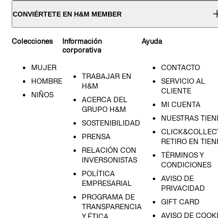
CONVIÉRTETE EN H&M MEMBER
Colecciones
Información
Ayuda
corporativa
MUJER
CONTACTO
TRABAJAR EN
HOMBRE
SERVICIO AL
H&M
CLIENTE
NIÑOS
ACERCA DEL
MI CUENTA
GRUPO H&M
NUESTRAS TIEN
SOSTENIBILIDAD
CLICK&COLLECT
PRENSA
RETIRO EN TIE
RELACIÓN CON
TÉRMINOS Y
INVERSONISTAS
CONDICIONES
POLÍTICA
AVISO DE
EMPRESARIAL
PRIVACIDAD
PROGRAMA DE
GIFT CARD
TRANSPARENCIA
AVISO DE COOK
Y ÉTICA