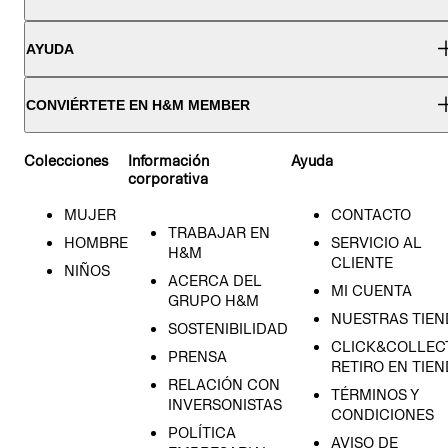
AYUDA
CONVIÉRTETE EN H&M MEMBER
Colecciones
Información
Ayuda
corporativa
MUJER
CONTACTO
TRABAJAR EN
HOMBRE
SERVICIO AL
H&M
CLIENTE
NIÑOS
ACERCA DEL
MI CUENTA
GRUPO H&M
NUESTRAS TIEN
SOSTENIBILIDAD
CLICK&COLLECT
PRENSA
RETIRO EN TIE
RELACIÓN CON
TÉRMINOS Y
INVERSONISTAS
CONDICIONES
POLÍTICA
AVISO DE