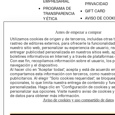
EMPRESARIAL
PRIVACIDAD
PROGRAMA DE
GIFT CARD
TRANSPARENCIA
AVISO DE COOK
Y ÉTICA
(ESPAÑOL)
SUPERINTENDE
DE INDUSTRIA Y
PROGRAMA DE
Antes de empezar a comprar
COMERCIO - SI
TRANSPARENCIA
Utilizamos cookies de origen y de terceros, incluidas otras 
Y ÉTICA (INGLÉS)
PETICIONES
rastreo de editores externos, para ofrecerle la funcionalid
nuestro sitio web, personalizar su experiencia de usuario, rea
QUEJAS Y
entregar publicidad personalizada en nuestros sitios web, a
RECLAMOS
boletines informativos en Internet y a través de plataformas 
Con ese fin, recopilamos información sobre el usuario, los 
navegación y el dispositivo.
Al hacer clic en “Aceptar todas”, acepta y está de acuerdo e
compartamos esta información con terceros, como nuestros
publicitarios. Al elegir “Solo cookies requeridas”, se bloque
opcionales, lo que limita nuestra entrega de contenido y fu
personalizadas. Haga clic en “Configuración de cookies y se
Colombia ($)
personalizar sus opciones. Visite nuestro aviso de cookies 
de datos para obtener más información.
CAMBIAR REGIÓN
Aviso de cookies y uso compartido de datos