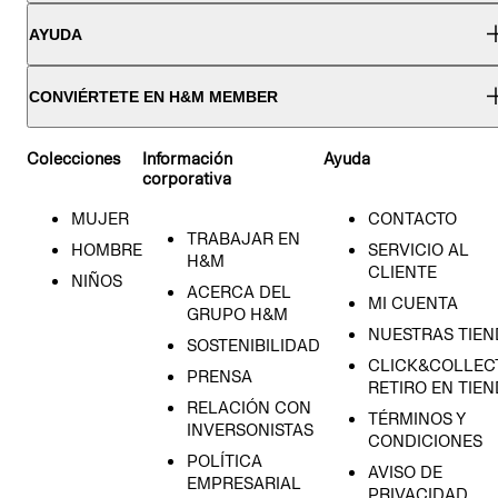
AYUDA
CONVIÉRTETE EN H&M MEMBER
Colecciones
Información
Ayuda
corporativa
MUJER
CONTACTO
TRABAJAR EN
HOMBRE
SERVICIO AL
H&M
CLIENTE
NIÑOS
ACERCA DEL
MI CUENTA
GRUPO H&M
NUESTRAS TIEN
SOSTENIBILIDAD
CLICK&COLLECT
PRENSA
RETIRO EN TIE
RELACIÓN CON
TÉRMINOS Y
INVERSONISTAS
CONDICIONES
POLÍTICA
AVISO DE
EMPRESARIAL
PRIVACIDAD