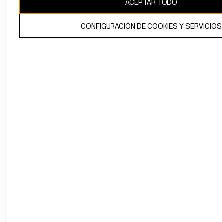
ACEPTAR TODO
El contenido de esta página web está protegido por copyright y es
propiedad de H&M Hennes & Mauritz AB.
CONFIGURACIÓN DE COOKIES Y SERVICIOS