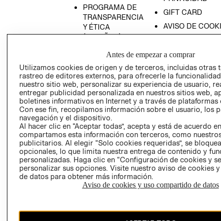
PROGRAMA DE
GIFT CARD
TRANSPARENCIA
AVISO DE COOK
Y ÉTICA
(ESPAÑOL)
SUPERINTENDE
DE INDUSTRIA Y
PROGRAMA DE
Antes de empezar a comprar
COMERCIO - SI
TRANSPARENCIA
Utilizamos cookies de origen y de terceros, incluidas otras 
Y ÉTICA (INGLÉS)
PETICIONES
rastreo de editores externos, para ofrecerle la funcionalid
QUEJAS Y
nuestro sitio web, personalizar su experiencia de usuario, rea
entregar publicidad personalizada en nuestros sitios web, a
RECLAMOS
boletines informativos en Internet y a través de plataformas 
Con ese fin, recopilamos información sobre el usuario, los 
navegación y el dispositivo.
Al hacer clic en “Aceptar todas”, acepta y está de acuerdo e
compartamos esta información con terceros, como nuestros
publicitarios. Al elegir “Solo cookies requeridas”, se bloque
opcionales, lo que limita nuestra entrega de contenido y fu
personalizadas. Haga clic en “Configuración de cookies y se
Colombia ($)
personalizar sus opciones. Visite nuestro aviso de cookies 
de datos para obtener más información.
CAMBIAR REGIÓN
Aviso de cookies y uso compartido de datos