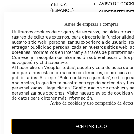
AVISO DE COOK
Y ÉTICA
(ESPAÑOL)
SUPERINTENDE
DE INDUSTRIA Y
PROGRAMA DE
COMERCIO - SI
Antes de empezar a comprar
TRANSPARENCIA
Y ÉTICA (INGLÉS)
Utilizamos cookies de origen y de terceros, incluidas otras 
PETICIONES
rastreo de editores externos, para ofrecerle la funcionalid
QUEJAS Y
nuestro sitio web, personalizar su experiencia de usuario, rea
RECLAMOS
entregar publicidad personalizada en nuestros sitios web, a
boletines informativos en Internet y a través de plataformas 
Con ese fin, recopilamos información sobre el usuario, los 
navegación y el dispositivo.
Al hacer clic en “Aceptar todas”, acepta y está de acuerdo e
compartamos esta información con terceros, como nuestros
publicitarios. Al elegir “Solo cookies requeridas”, se bloque
opcionales, lo que limita nuestra entrega de contenido y fu
Colombia ($)
personalizadas. Haga clic en “Configuración de cookies y se
personalizar sus opciones. Visite nuestro aviso de cookies 
CAMBIAR REGIÓN
de datos para obtener más información.
Aviso de cookies y uso compartido de datos
El contenido de esta página web está protegido por copyright y es
ACEPTAR TODO
propiedad de H&M Hennes & Mauritz AB.