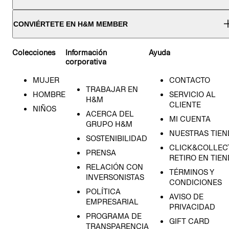
CONVIÉRTETE EN H&M MEMBER
Colecciones
Información
Ayuda
corporativa
MUJER
CONTACTO
TRABAJAR EN
HOMBRE
SERVICIO AL
H&M
CLIENTE
NIÑOS
ACERCA DEL
MI CUENTA
GRUPO H&M
NUESTRAS TIEN
SOSTENIBILIDAD
CLICK&COLLECT
PRENSA
RETIRO EN TIE
RELACIÓN CON
TÉRMINOS Y
INVERSONISTAS
CONDICIONES
POLÍTICA
AVISO DE
EMPRESARIAL
PRIVACIDAD
PROGRAMA DE
GIFT CARD
TRANSPARENCIA