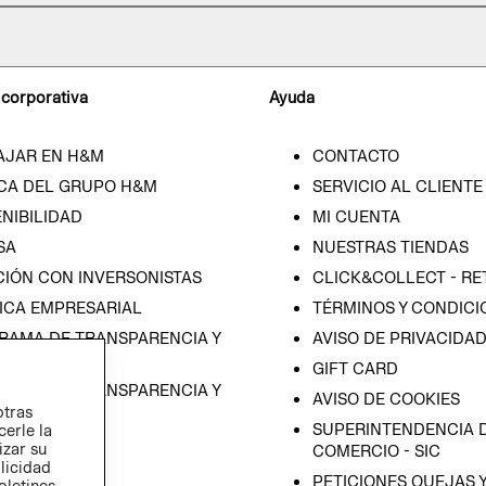
 corporativa
Ayuda
AJAR EN H&M
CONTACTO
CA DEL GRUPO H&M
SERVICIO AL CLIENTE
NIBILIDAD
MI CUENTA
SA
NUESTRAS TIENDAS
CIÓN CON INVERSONISTAS
CLICK&COLLECT - RE
ICA EMPRESARIAL
TÉRMINOS Y CONDICI
RAMA DE TRANSPARENCIA Y
AVISO DE PRIVACIDA
 (ESPAÑOL)
GIFT CARD
RAMA DE TRANSPARENCIA Y
AVISO DE COOKIES
otras
 (INGLÉS)
SUPERINTENDENCIA D
cerle la
izar su
COMERCIO - SIC
blicidad
PETICIONES QUEJAS 
oletines