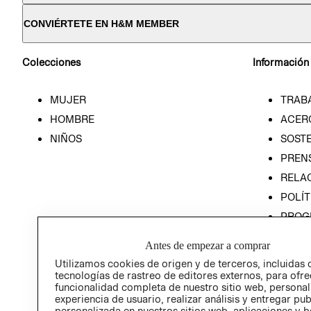
CONVIÉRTETE EN H&M MEMBER
Colecciones
Información
MUJER
TRAB
HOMBRE
ACER
NIÑOS
SOSTE
PREN
RELA
POLÍT
PROG
ÉTICA
Antes de empezar a comprar
PROG
Utilizamos cookies de origen y de terceros, incluidas 
ÉTICA
tecnologías de rastreo de editores externos, para ofre
funcionalidad completa de nuestro sitio web, personal
experiencia de usuario, realizar análisis y entregar pu
personalizada en nuestros sitios web, aplicaciones y b