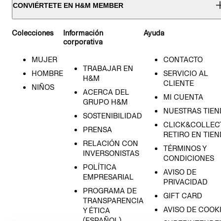
CONVIÉRTETE EN H&M MEMBER
Colecciones
Información
Ayuda
corporativa
MUJER
CONTACTO
TRABAJAR EN
HOMBRE
SERVICIO AL
H&M
CLIENTE
NIÑOS
ACERCA DEL
MI CUENTA
GRUPO H&M
NUESTRAS TIEN
SOSTENIBILIDAD
CLICK&COLLECT
PRENSA
RETIRO EN TIE
RELACIÓN CON
TÉRMINOS Y
INVERSONISTAS
CONDICIONES
POLÍTICA
AVISO DE
EMPRESARIAL
PRIVACIDAD
PROGRAMA DE
GIFT CARD
TRANSPARENCIA
AVISO DE COOK
Y ÉTICA
(ESPAÑOL)