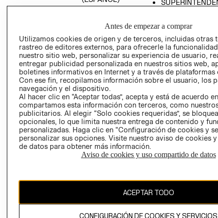
SUPERINTENDE
DE INDUSTRIA Y
PROGRAMA DE
COMERCIO - SI
TRANSPARENCIA
Antes de empezar a comprar
Y ÉTICA (INGLÉS)
PETICIONES
Utilizamos cookies de origen y de terceros, incluidas otras 
QUEJAS Y
rastreo de editores externos, para ofrecerle la funcionalid
RECLAMOS
nuestro sitio web, personalizar su experiencia de usuario, rea
entregar publicidad personalizada en nuestros sitios web, a
boletines informativos en Internet y a través de plataformas 
Con ese fin, recopilamos información sobre el usuario, los 
navegación y el dispositivo.
Al hacer clic en “Aceptar todas”, acepta y está de acuerdo e
compartamos esta información con terceros, como nuestros
publicitarios. Al elegir “Solo cookies requeridas”, se bloque
opcionales, lo que limita nuestra entrega de contenido y fu
Colombia ($)
personalizadas. Haga clic en “Configuración de cookies y se
personalizar sus opciones. Visite nuestro aviso de cookies 
CAMBIAR REGIÓN
de datos para obtener más información.
Aviso de cookies y uso compartido de datos
El contenido de esta página web está protegido por copyright y es
propiedad de H&M Hennes & Mauritz AB.
ACEPTAR TODO
CONFIGURACIÓN DE COOKIES Y SERVICIOS