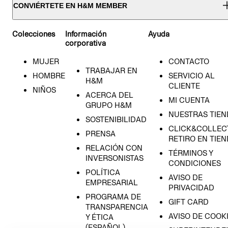
CONVIÉRTETE EN H&M MEMBER
Colecciones
Información
Ayuda
corporativa
MUJER
CONTACTO
TRABAJAR EN
HOMBRE
SERVICIO AL
H&M
CLIENTE
NIÑOS
ACERCA DEL
MI CUENTA
GRUPO H&M
NUESTRAS TIEN
SOSTENIBILIDAD
CLICK&COLLECT
PRENSA
RETIRO EN TIE
RELACIÓN CON
TÉRMINOS Y
INVERSONISTAS
CONDICIONES
POLÍTICA
AVISO DE
EMPRESARIAL
PRIVACIDAD
PROGRAMA DE
GIFT CARD
TRANSPARENCIA
AVISO DE COOK
Y ÉTICA
(ESPAÑOL)