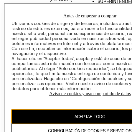
SUPERINTENDE
DE INDUSTRIA Y
PROGRAMA DE
COMERCIO - SI
TRANSPARENCIA
Antes de empezar a comprar
Y ÉTICA (INGLÉS)
PETICIONES
Utilizamos cookies de origen y de terceros, incluidas otras 
QUEJAS Y
rastreo de editores externos, para ofrecerle la funcionalid
RECLAMOS
nuestro sitio web, personalizar su experiencia de usuario, rea
entregar publicidad personalizada en nuestros sitios web, a
boletines informativos en Internet y a través de plataformas 
Con ese fin, recopilamos información sobre el usuario, los 
navegación y el dispositivo.
Al hacer clic en “Aceptar todas”, acepta y está de acuerdo e
compartamos esta información con terceros, como nuestros
publicitarios. Al elegir “Solo cookies requeridas”, se bloque
opcionales, lo que limita nuestra entrega de contenido y fu
Colombia ($)
personalizadas. Haga clic en “Configuración de cookies y se
personalizar sus opciones. Visite nuestro aviso de cookies 
CAMBIAR REGIÓN
de datos para obtener más información.
Aviso de cookies y uso compartido de datos
El contenido de esta página web está protegido por copyright y es
propiedad de H&M Hennes & Mauritz AB.
ACEPTAR TODO
CONFIGURACIÓN DE COOKIES Y SERVICIOS