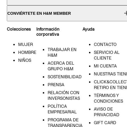
CONVIÉRTETE EN H&M MEMBER
Colecciones
Información
Ayuda
corporativa
MUJER
CONTACTO
TRABAJAR EN
HOMBRE
SERVICIO AL
H&M
CLIENTE
NIÑOS
ACERCA DEL
MI CUENTA
GRUPO H&M
NUESTRAS TIEN
SOSTENIBILIDAD
CLICK&COLLECT
PRENSA
RETIRO EN TIE
RELACIÓN CON
TÉRMINOS Y
INVERSONISTAS
CONDICIONES
POLÍTICA
AVISO DE
EMPRESARIAL
PRIVACIDAD
PROGRAMA DE
GIFT CARD
TRANSPARENCIA