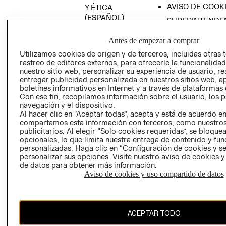
AVISO DE COOK
Y ÉTICA
(ESPAÑOL)
SUPERINTENDE
DE INDUSTRIA Y
PROGRAMA DE
COMERCIO - SI
Antes de empezar a comprar
TRANSPARENCIA
Y ÉTICA (INGLÉS)
Utilizamos cookies de origen y de terceros, incluidas otras 
PETICIONES
rastreo de editores externos, para ofrecerle la funcionalid
QUEJAS Y
nuestro sitio web, personalizar su experiencia de usuario, rea
RECLAMOS
entregar publicidad personalizada en nuestros sitios web, a
boletines informativos en Internet y a través de plataformas 
Con ese fin, recopilamos información sobre el usuario, los 
navegación y el dispositivo.
Al hacer clic en “Aceptar todas”, acepta y está de acuerdo e
compartamos esta información con terceros, como nuestros
publicitarios. Al elegir “Solo cookies requeridas”, se bloque
opcionales, lo que limita nuestra entrega de contenido y fu
Colombia ($)
personalizadas. Haga clic en “Configuración de cookies y se
personalizar sus opciones. Visite nuestro aviso de cookies 
CAMBIAR REGIÓN
de datos para obtener más información.
Aviso de cookies y uso compartido de datos
El contenido de esta página web está protegido por copyright y es
ACEPTAR TODO
propiedad de H&M Hennes & Mauritz AB.