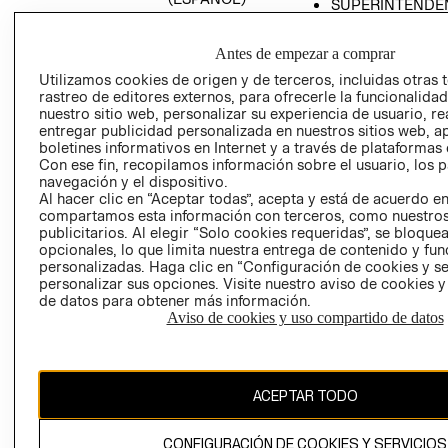
SUPERINTENDE
DE INDUSTRIA Y
PROGRAMA DE
COMERCIO - SI
TRANSPARENCIA
Antes de empezar a comprar
Y ÉTICA (INGLÉS)
PETICIONES
Utilizamos cookies de origen y de terceros, incluidas otras 
QUEJAS Y
rastreo de editores externos, para ofrecerle la funcionalid
RECLAMOS
nuestro sitio web, personalizar su experiencia de usuario, rea
entregar publicidad personalizada en nuestros sitios web, a
boletines informativos en Internet y a través de plataformas 
Con ese fin, recopilamos información sobre el usuario, los 
navegación y el dispositivo.
Al hacer clic en “Aceptar todas”, acepta y está de acuerdo e
compartamos esta información con terceros, como nuestros
publicitarios. Al elegir “Solo cookies requeridas”, se bloque
opcionales, lo que limita nuestra entrega de contenido y fu
Colombia ($)
personalizadas. Haga clic en “Configuración de cookies y se
personalizar sus opciones. Visite nuestro aviso de cookies 
CAMBIAR REGIÓN
de datos para obtener más información.
Aviso de cookies y uso compartido de datos
El contenido de esta página web está protegido por copyright y es
propiedad de H&M Hennes & Mauritz AB.
ACEPTAR TODO
CONFIGURACIÓN DE COOKIES Y SERVICIOS