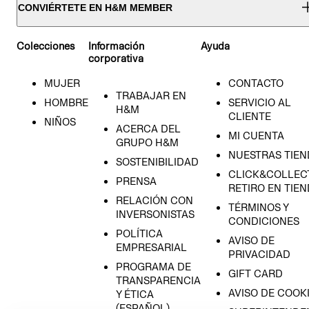
CONVIÉRTETE EN H&M MEMBER
Colecciones
Información
Ayuda
corporativa
MUJER
CONTACTO
TRABAJAR EN
HOMBRE
SERVICIO AL
H&M
CLIENTE
NIÑOS
ACERCA DEL
MI CUENTA
GRUPO H&M
NUESTRAS TIEN
SOSTENIBILIDAD
CLICK&COLLECT
PRENSA
RETIRO EN TIE
RELACIÓN CON
TÉRMINOS Y
INVERSONISTAS
CONDICIONES
POLÍTICA
AVISO DE
EMPRESARIAL
PRIVACIDAD
PROGRAMA DE
GIFT CARD
TRANSPARENCIA
AVISO DE COOK
Y ÉTICA
(ESPAÑOL)