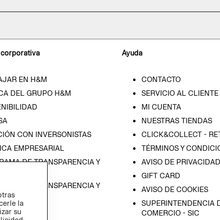
 corporativa
Ayuda
AJAR EN H&M
CONTACTO
CA DEL GRUPO H&M
SERVICIO AL CLIENTE
NIBILIDAD
MI CUENTA
SA
NUESTRAS TIENDAS
CIÓN CON INVERSONISTAS
CLICK&COLLECT - RE
ICA EMPRESARIAL
TÉRMINOS Y CONDICI
RAMA DE TRANSPARENCIA Y
AVISO DE PRIVACIDA
 (ESPAÑOL)
GIFT CARD
RAMA DE TRANSPARENCIA Y
AVISO DE COOKIES
otras
 (INGLÉS)
SUPERINTENDENCIA D
cerle la
izar su
COMERCIO - SIC
blicidad