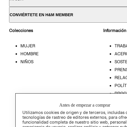
CONVIÉRTETE EN H&M MEMBER
Colecciones
Información
MUJER
TRAB
HOMBRE
ACER
NIÑOS
SOSTE
PREN
RELA
POLÍT
PROG
ÉTICA
Antes de empezar a comprar
PROG
Utilizamos cookies de origen y de terceros, incluidas 
ÉTICA
tecnologías de rastreo de editores externos, para ofre
funcionalidad completa de nuestro sitio web, personal
experiencia de usuario, realizar análisis y entregar pu