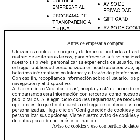
POLÍTICA
AVISO DE
EMPRESARIAL
PRIVACIDAD
PROGRAMA DE
GIFT CARD
TRANSPARENCIA
AVISO DE COOK
Y ÉTICA
(ESPAÑOL)
SUPERINTENDE
DE INDUSTRIA Y
Antes de empezar a comprar
PROGRAMA DE
COMERCIO - SI
TRANSPARENCIA
Utilizamos cookies de origen y de terceros, incluidas otras 
Y ÉTICA (INGLÉS)
rastreo de editores externos, para ofrecerle la funcionalid
PETICIONES
nuestro sitio web, personalizar su experiencia de usuario, rea
QUEJAS Y
entregar publicidad personalizada en nuestros sitios web, a
RECLAMOS
boletines informativos en Internet y a través de plataformas 
Con ese fin, recopilamos información sobre el usuario, los 
navegación y el dispositivo.
Al hacer clic en “Aceptar todas”, acepta y está de acuerdo e
compartamos esta información con terceros, como nuestros
publicitarios. Al elegir “Solo cookies requeridas”, se bloque
opcionales, lo que limita nuestra entrega de contenido y fu
personalizadas. Haga clic en “Configuración de cookies y se
Colombia ($)
personalizar sus opciones. Visite nuestro aviso de cookies 
de datos para obtener más información.
CAMBIAR REGIÓN
Aviso de cookies y uso compartido de datos