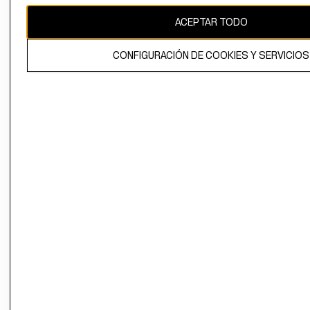
ACEPTAR TODO
El contenido de esta página web está protegido por copyright y es
propiedad de H&M Hennes & Mauritz AB.
CONFIGURACIÓN DE COOKIES Y SERVICIOS