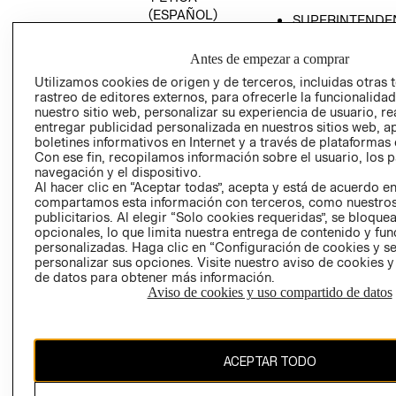
(ESPAÑOL)
SUPERINTENDE
DE INDUSTRIA Y
PROGRAMA DE
COMERCIO - SI
TRANSPARENCIA
Antes de empezar a comprar
Y ÉTICA (INGLÉS)
PETICIONES
Utilizamos cookies de origen y de terceros, incluidas otras 
rastreo de editores externos, para ofrecerle la funcionalid
QUEJAS Y
nuestro sitio web, personalizar su experiencia de usuario, rea
RECLAMOS
entregar publicidad personalizada en nuestros sitios web, a
boletines informativos en Internet y a través de plataformas 
Con ese fin, recopilamos información sobre el usuario, los 
navegación y el dispositivo.
Al hacer clic en “Aceptar todas”, acepta y está de acuerdo e
compartamos esta información con terceros, como nuestros
publicitarios. Al elegir “Solo cookies requeridas”, se bloque
opcionales, lo que limita nuestra entrega de contenido y fu
Colombia ($)
personalizadas. Haga clic en “Configuración de cookies y se
personalizar sus opciones. Visite nuestro aviso de cookies 
CAMBIAR REGIÓN
de datos para obtener más información.
Aviso de cookies y uso compartido de datos
El contenido de esta página web está protegido por copyright y es
ACEPTAR TODO
propiedad de H&M Hennes & Mauritz AB.