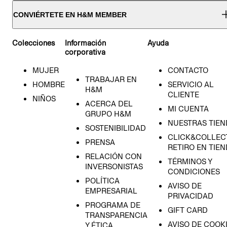
CONVIÉRTETE EN H&M MEMBER
Colecciones
Información
Ayuda
corporativa
MUJER
CONTACTO
TRABAJAR EN
HOMBRE
SERVICIO AL
H&M
CLIENTE
NIÑOS
ACERCA DEL
MI CUENTA
GRUPO H&M
NUESTRAS TIEN
SOSTENIBILIDAD
CLICK&COLLECT
PRENSA
RETIRO EN TIE
RELACIÓN CON
TÉRMINOS Y
INVERSONISTAS
CONDICIONES
POLÍTICA
AVISO DE
EMPRESARIAL
PRIVACIDAD
PROGRAMA DE
GIFT CARD
TRANSPARENCIA
AVISO DE COOK
Y ÉTICA