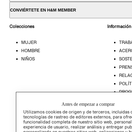
CONVIÉRTETE EN H&M MEMBER
Colecciones
Información
MUJER
TRAB
HOMBRE
ACER
NIÑOS
SOSTE
PREN
RELA
POLÍT
PROG
ÉTICA
Antes de empezar a comprar
PROG
Utilizamos cookies de origen y de terceros, incluidas 
ÉTICA
tecnologías de rastreo de editores externos, para ofre
funcionalidad completa de nuestro sitio web, personal
experiencia de usuario, realizar análisis y entregar pu
personalizada en nuestros sitios web, aplicaciones y b