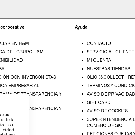
 corporativa
Ayuda
AJAR EN H&M
CONTACTO
CA DEL GRUPO H&M
SERVICIO AL CLIENTE
NIBILIDAD
MI CUENTA
SA
NUESTRAS TIENDAS
CIÓN CON INVERSONISTAS
CLICK&COLLECT - RE
ICA EMPRESARIAL
TÉRMINOS Y CONDICI
RAMA DE TRANSPARENCIA Y
AVISO DE PRIVACIDA
 (ESPAÑOL)
GIFT CARD
RAMA DE TRANSPARENCIA Y
AVISO DE COOKIES
otras
 (INGLÉS)
SUPERINTENDENCIA D
cerle la
izar su
COMERCIO - SIC
blicidad
PETICIONES QUEJAS 
oletines