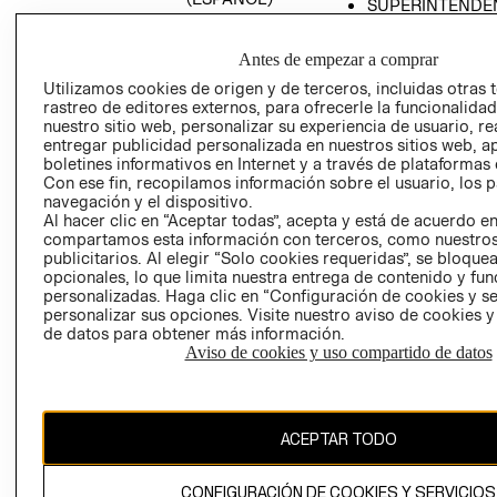
SUPERINTENDE
DE INDUSTRIA Y
PROGRAMA DE
COMERCIO - SI
TRANSPARENCIA
Antes de empezar a comprar
Y ÉTICA (INGLÉS)
PETICIONES
Utilizamos cookies de origen y de terceros, incluidas otras 
QUEJAS Y
rastreo de editores externos, para ofrecerle la funcionalid
RECLAMOS
nuestro sitio web, personalizar su experiencia de usuario, rea
entregar publicidad personalizada en nuestros sitios web, a
boletines informativos en Internet y a través de plataformas 
Con ese fin, recopilamos información sobre el usuario, los 
navegación y el dispositivo.
Al hacer clic en “Aceptar todas”, acepta y está de acuerdo e
compartamos esta información con terceros, como nuestros
publicitarios. Al elegir “Solo cookies requeridas”, se bloque
opcionales, lo que limita nuestra entrega de contenido y fu
Colombia ($)
personalizadas. Haga clic en “Configuración de cookies y se
personalizar sus opciones. Visite nuestro aviso de cookies 
CAMBIAR REGIÓN
de datos para obtener más información.
Aviso de cookies y uso compartido de datos
El contenido de esta página web está protegido por copyright y es
propiedad de H&M Hennes & Mauritz AB.
ACEPTAR TODO
CONFIGURACIÓN DE COOKIES Y SERVICIOS