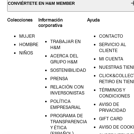
CONVIÉRTETE EN H&M MEMBER
Colecciones
Información
Ayuda
corporativa
MUJER
CONTACTO
TRABAJAR EN
HOMBRE
SERVICIO AL
H&M
CLIENTE
NIÑOS
ACERCA DEL
MI CUENTA
GRUPO H&M
NUESTRAS TIEN
SOSTENIBILIDAD
CLICK&COLLECT
PRENSA
RETIRO EN TIE
RELACIÓN CON
TÉRMINOS Y
INVERSONISTAS
CONDICIONES
POLÍTICA
AVISO DE
EMPRESARIAL
PRIVACIDAD
PROGRAMA DE
GIFT CARD
TRANSPARENCIA
AVISO DE COOK
Y ÉTICA
(ESPAÑOL)