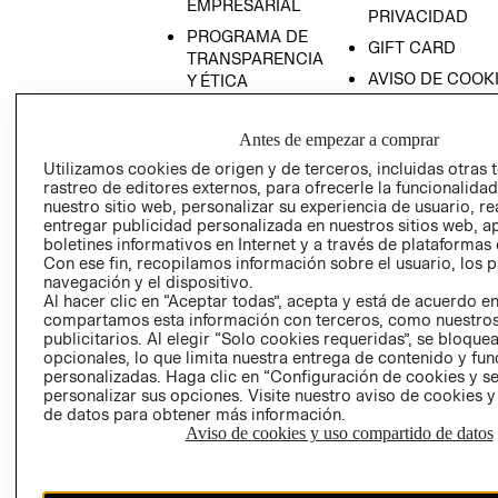
EMPRESARIAL
PRIVACIDAD
PROGRAMA DE
GIFT CARD
TRANSPARENCIA
AVISO DE COOK
Y ÉTICA
(ESPAÑOL)
SUPERINTENDE
DE INDUSTRIA Y
PROGRAMA DE
Antes de empezar a comprar
COMERCIO - SI
TRANSPARENCIA
Utilizamos cookies de origen y de terceros, incluidas otras 
Y ÉTICA (INGLÉS)
PETICIONES
rastreo de editores externos, para ofrecerle la funcionalid
nuestro sitio web, personalizar su experiencia de usuario, rea
QUEJAS Y
entregar publicidad personalizada en nuestros sitios web, a
RECLAMOS
boletines informativos en Internet y a través de plataformas 
Con ese fin, recopilamos información sobre el usuario, los 
navegación y el dispositivo.
Al hacer clic en “Aceptar todas”, acepta y está de acuerdo e
compartamos esta información con terceros, como nuestros
publicitarios. Al elegir “Solo cookies requeridas”, se bloque
opcionales, lo que limita nuestra entrega de contenido y fu
personalizadas. Haga clic en “Configuración de cookies y se
Colombia ($)
personalizar sus opciones. Visite nuestro aviso de cookies 
de datos para obtener más información.
CAMBIAR REGIÓN
Aviso de cookies y uso compartido de datos