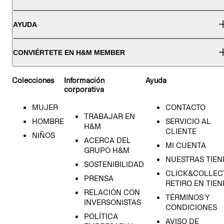
AYUDA
CONVIÉRTETE EN H&M MEMBER
Colecciones
Información
Ayuda
corporativa
MUJER
CONTACTO
TRABAJAR EN
HOMBRE
SERVICIO AL
H&M
CLIENTE
NIÑOS
ACERCA DEL
MI CUENTA
GRUPO H&M
NUESTRAS TIEN
SOSTENIBILIDAD
CLICK&COLLECT
PRENSA
RETIRO EN TIE
RELACIÓN CON
TÉRMINOS Y
INVERSONISTAS
CONDICIONES
POLÍTICA
AVISO DE