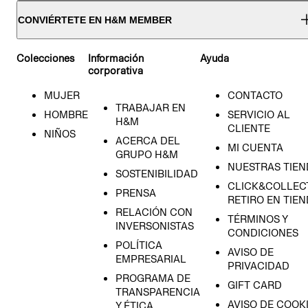
CONVIÉRTETE EN H&M MEMBER
Colecciones
Información
Ayuda
corporativa
MUJER
CONTACTO
TRABAJAR EN
HOMBRE
SERVICIO AL
H&M
CLIENTE
NIÑOS
ACERCA DEL
MI CUENTA
GRUPO H&M
NUESTRAS TIEN
SOSTENIBILIDAD
CLICK&COLLECT
PRENSA
RETIRO EN TIE
RELACIÓN CON
TÉRMINOS Y
INVERSONISTAS
CONDICIONES
POLÍTICA
AVISO DE
EMPRESARIAL
PRIVACIDAD
PROGRAMA DE
GIFT CARD
TRANSPARENCIA
AVISO DE COOK
Y ÉTICA