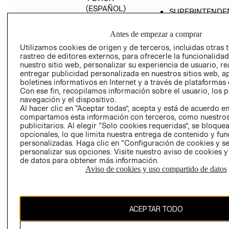
(ESPAÑOL)
SUPERINTENDE
DE INDUSTRIA Y
PROGRAMA DE
COMERCIO - SI
TRANSPARENCIA
Antes de empezar a comprar
Y ÉTICA (INGLÉS)
PETICIONES
Utilizamos cookies de origen y de terceros, incluidas otras 
rastreo de editores externos, para ofrecerle la funcionalid
QUEJAS Y
nuestro sitio web, personalizar su experiencia de usuario, rea
RECLAMOS
entregar publicidad personalizada en nuestros sitios web, a
boletines informativos en Internet y a través de plataformas 
Con ese fin, recopilamos información sobre el usuario, los 
navegación y el dispositivo.
Al hacer clic en “Aceptar todas”, acepta y está de acuerdo e
compartamos esta información con terceros, como nuestros
publicitarios. Al elegir “Solo cookies requeridas”, se bloque
opcionales, lo que limita nuestra entrega de contenido y fu
Colombia ($)
personalizadas. Haga clic en “Configuración de cookies y se
personalizar sus opciones. Visite nuestro aviso de cookies 
CAMBIAR REGIÓN
de datos para obtener más información.
Aviso de cookies y uso compartido de datos
El contenido de esta página web está protegido por copyright y es
ACEPTAR TODO
propiedad de H&M Hennes & Mauritz AB.