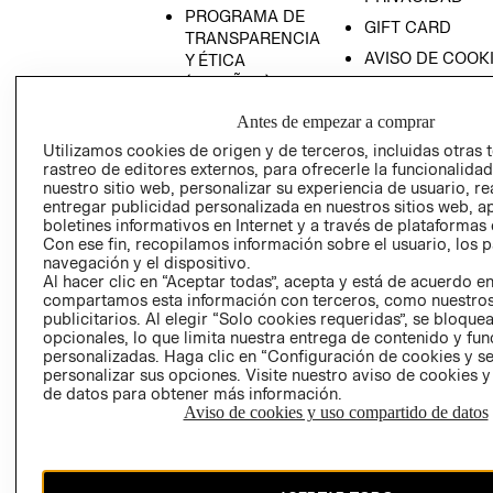
PROGRAMA DE
GIFT CARD
TRANSPARENCIA
AVISO DE COOK
Y ÉTICA
(ESPAÑOL)
SUPERINTENDE
DE INDUSTRIA Y
PROGRAMA DE
Antes de empezar a comprar
COMERCIO - SI
TRANSPARENCIA
Utilizamos cookies de origen y de terceros, incluidas otras 
Y ÉTICA (INGLÉS)
PETICIONES
rastreo de editores externos, para ofrecerle la funcionalid
QUEJAS Y
nuestro sitio web, personalizar su experiencia de usuario, rea
entregar publicidad personalizada en nuestros sitios web, a
RECLAMOS
boletines informativos en Internet y a través de plataformas 
Con ese fin, recopilamos información sobre el usuario, los 
navegación y el dispositivo.
Al hacer clic en “Aceptar todas”, acepta y está de acuerdo e
compartamos esta información con terceros, como nuestros
publicitarios. Al elegir “Solo cookies requeridas”, se bloque
opcionales, lo que limita nuestra entrega de contenido y fu
personalizadas. Haga clic en “Configuración de cookies y se
Colombia ($)
personalizar sus opciones. Visite nuestro aviso de cookies 
de datos para obtener más información.
CAMBIAR REGIÓN
Aviso de cookies y uso compartido de datos