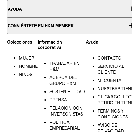
AYUDA
CONVIÉRTETE EN H&M MEMBER
Colecciones
Información
Ayuda
corporativa
MUJER
CONTACTO
TRABAJAR EN
HOMBRE
SERVICIO AL
H&M
CLIENTE
NIÑOS
ACERCA DEL
MI CUENTA
GRUPO H&M
NUESTRAS TIEN
SOSTENIBILIDAD
CLICK&COLLECT
PRENSA
RETIRO EN TIE
RELACIÓN CON
TÉRMINOS Y
INVERSONISTAS
CONDICIONES
POLÍTICA
AVISO DE
EMPRESARIAL
PRIVACIDAD