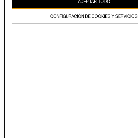
ACEPTAR TODO
El contenido de esta página web está protegido por copyright y es
propiedad de H&M Hennes & Mauritz AB.
CONFIGURACIÓN DE COOKIES Y SERVICIOS