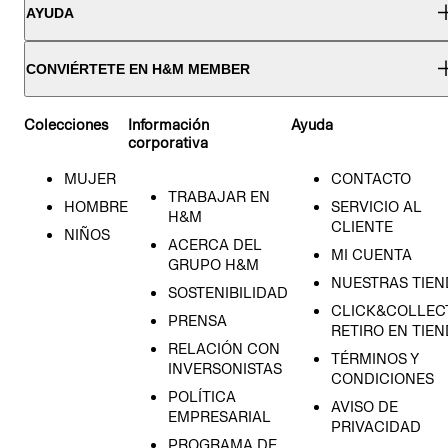
AYUDA
CONVIÉRTETE EN H&M MEMBER
Colecciones
Información
Ayuda
corporativa
MUJER
CONTACTO
TRABAJAR EN
HOMBRE
SERVICIO AL
H&M
CLIENTE
NIÑOS
ACERCA DEL
MI CUENTA
GRUPO H&M
NUESTRAS TIEN
SOSTENIBILIDAD
CLICK&COLLECT
PRENSA
RETIRO EN TIE
RELACIÓN CON
TÉRMINOS Y
INVERSONISTAS
CONDICIONES
POLÍTICA
AVISO DE
EMPRESARIAL
PRIVACIDAD
PROGRAMA DE