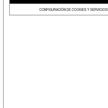
propiedad de H&M Hennes & Mauritz AB.
CONFIGURACIÓN DE COOKIES Y SERVICIOS