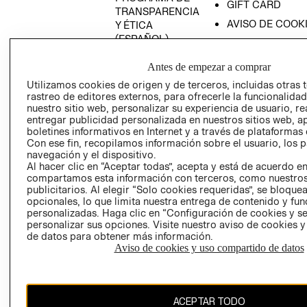
GIFT CARD
TRANSPARENCIA
AVISO DE COOK
Y ÉTICA
(ESPAÑOL)
SUPERINTENDE
DE INDUSTRIA Y
PROGRAMA DE
Antes de empezar a comprar
COMERCIO - SI
TRANSPARENCIA
Utilizamos cookies de origen y de terceros, incluidas otras 
Y ÉTICA (INGLÉS)
PETICIONES
rastreo de editores externos, para ofrecerle la funcionalid
QUEJAS Y
nuestro sitio web, personalizar su experiencia de usuario, rea
RECLAMOS
entregar publicidad personalizada en nuestros sitios web, a
boletines informativos en Internet y a través de plataformas 
Con ese fin, recopilamos información sobre el usuario, los 
navegación y el dispositivo.
Al hacer clic en “Aceptar todas”, acepta y está de acuerdo e
compartamos esta información con terceros, como nuestros
publicitarios. Al elegir “Solo cookies requeridas”, se bloque
opcionales, lo que limita nuestra entrega de contenido y fu
Colombia ($)
personalizadas. Haga clic en “Configuración de cookies y se
personalizar sus opciones. Visite nuestro aviso de cookies 
de datos para obtener más información.
CAMBIAR REGIÓN
Aviso de cookies y uso compartido de datos
El contenido de esta página web está protegido por copyright y es
ACEPTAR TODO