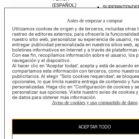
(ESPAÑOL)
SUPERINTENDE
DE INDUSTRIA Y
PROGRAMA DE
COMERCIO - SI
TRANSPARENCIA
Antes de empezar a comprar
Y ÉTICA (INGLÉS)
PETICIONES
Utilizamos cookies de origen y de terceros, incluidas otras 
rastreo de editores externos, para ofrecerle la funcionalid
QUEJAS Y
nuestro sitio web, personalizar su experiencia de usuario, rea
RECLAMOS
entregar publicidad personalizada en nuestros sitios web, a
boletines informativos en Internet y a través de plataformas 
Con ese fin, recopilamos información sobre el usuario, los 
navegación y el dispositivo.
Al hacer clic en “Aceptar todas”, acepta y está de acuerdo e
compartamos esta información con terceros, como nuestros
publicitarios. Al elegir “Solo cookies requeridas”, se bloque
opcionales, lo que limita nuestra entrega de contenido y fu
Colombia ($)
personalizadas. Haga clic en “Configuración de cookies y se
personalizar sus opciones. Visite nuestro aviso de cookies 
CAMBIAR REGIÓN
de datos para obtener más información.
Aviso de cookies y uso compartido de datos
El contenido de esta página web está protegido por copyright y es
ACEPTAR TODO
propiedad de H&M Hennes & Mauritz AB.