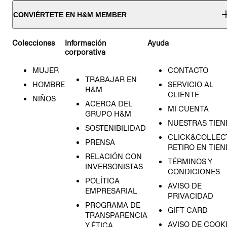
CONVIÉRTETE EN H&M MEMBER
Colecciones
Información
Ayuda
corporativa
MUJER
CONTACTO
TRABAJAR EN
HOMBRE
SERVICIO AL
H&M
CLIENTE
NIÑOS
ACERCA DEL
MI CUENTA
GRUPO H&M
NUESTRAS TIEN
SOSTENIBILIDAD
CLICK&COLLECT
PRENSA
RETIRO EN TIE
RELACIÓN CON
TÉRMINOS Y
INVERSONISTAS
CONDICIONES
POLÍTICA
AVISO DE
EMPRESARIAL
PRIVACIDAD
PROGRAMA DE
GIFT CARD
TRANSPARENCIA
AVISO DE COOK
Y ÉTICA