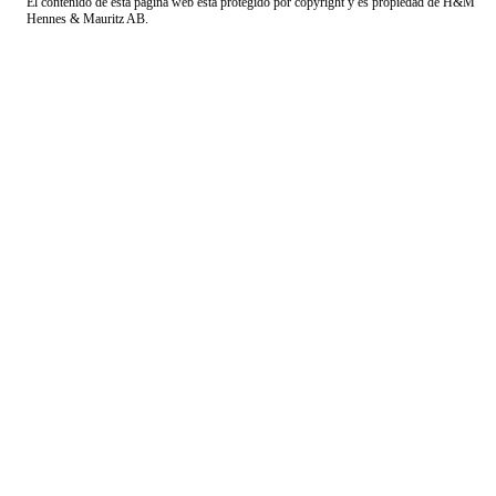
El contenido de esta página web está protegido por copyright y es propiedad de H&M
Hennes & Mauritz AB.