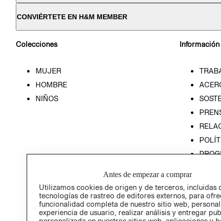
CONVIÉRTETE EN H&M MEMBER
Colecciones
Información
MUJER
TRAB
HOMBRE
ACER
NIÑOS
SOSTE
PREN
RELA
POLÍT
PROG
ÉTICA
Antes de empezar a comprar
PROG
Utilizamos cookies de origen y de terceros, incluidas 
ÉTICA
tecnologías de rastreo de editores externos, para ofre
funcionalidad completa de nuestro sitio web, personal
experiencia de usuario, realizar análisis y entregar pu
personalizada en nuestros sitios web, aplicaciones y b