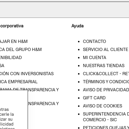
 corporativa
Ayuda
AJAR EN H&M
CONTACTO
CA DEL GRUPO H&M
SERVICIO AL CLIENTE
NIBILIDAD
MI CUENTA
SA
NUESTRAS TIENDAS
CIÓN CON INVERSONISTAS
CLICK&COLLECT - RE
ICA EMPRESARIAL
TÉRMINOS Y CONDICI
RAMA DE TRANSPARENCIA Y
AVISO DE PRIVACIDA
 (ESPAÑOL)
GIFT CARD
RAMA DE TRANSPARENCIA Y
AVISO DE COOKIES
otras
 (INGLÉS)
SUPERINTENDENCIA D
cerle la
izar su
COMERCIO - SIC
blicidad
PETICIONES QUEJAS 
oletines