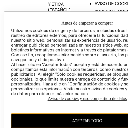
AVISO DE COOK
Y ÉTICA
(ESPAÑOL)
SUPERINTENDE
DE INDUSTRIA Y
PROGRAMA DE
COMERCIO - SI
Antes de empezar a comprar
TRANSPARENCIA
Y ÉTICA (INGLÉS)
Utilizamos cookies de origen y de terceros, incluidas otras 
PETICIONES
rastreo de editores externos, para ofrecerle la funcionalid
QUEJAS Y
nuestro sitio web, personalizar su experiencia de usuario, rea
RECLAMOS
entregar publicidad personalizada en nuestros sitios web, a
boletines informativos en Internet y a través de plataformas 
Con ese fin, recopilamos información sobre el usuario, los 
navegación y el dispositivo.
Al hacer clic en “Aceptar todas”, acepta y está de acuerdo e
compartamos esta información con terceros, como nuestros
publicitarios. Al elegir “Solo cookies requeridas”, se bloque
opcionales, lo que limita nuestra entrega de contenido y fu
Colombia ($)
personalizadas. Haga clic en “Configuración de cookies y se
personalizar sus opciones. Visite nuestro aviso de cookies 
CAMBIAR REGIÓN
de datos para obtener más información.
Aviso de cookies y uso compartido de datos
El contenido de esta página web está protegido por copyright y es
ACEPTAR TODO
propiedad de H&M Hennes & Mauritz AB.