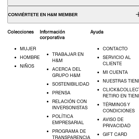
CONVIÉRTETE EN H&M MEMBER
Colecciones
Información
Ayuda
corporativa
MUJER
CONTACTO
TRABAJAR EN
HOMBRE
SERVICIO AL
H&M
CLIENTE
NIÑOS
ACERCA DEL
MI CUENTA
GRUPO H&M
NUESTRAS TIEN
SOSTENIBILIDAD
CLICK&COLLECT
PRENSA
RETIRO EN TIE
RELACIÓN CON
TÉRMINOS Y
INVERSONISTAS
CONDICIONES
POLÍTICA
AVISO DE
EMPRESARIAL
PRIVACIDAD
PROGRAMA DE
GIFT CARD
TRANSPARENCIA