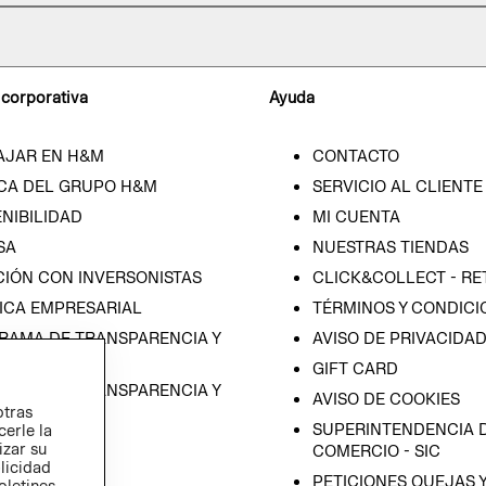
 corporativa
Ayuda
AJAR EN H&M
CONTACTO
CA DEL GRUPO H&M
SERVICIO AL CLIENTE
NIBILIDAD
MI CUENTA
SA
NUESTRAS TIENDAS
CIÓN CON INVERSONISTAS
CLICK&COLLECT - RE
ICA EMPRESARIAL
TÉRMINOS Y CONDICI
RAMA DE TRANSPARENCIA Y
AVISO DE PRIVACIDA
 (ESPAÑOL)
GIFT CARD
RAMA DE TRANSPARENCIA Y
AVISO DE COOKIES
otras
 (INGLÉS)
SUPERINTENDENCIA D
cerle la
izar su
COMERCIO - SIC
blicidad
PETICIONES QUEJAS 
oletines