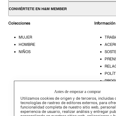
CONVIÉRTETE EN H&M MEMBER
Colecciones
Información
MUJER
TRAB
HOMBRE
ACER
NIÑOS
SOSTE
PREN
RELA
POLÍT
PROG
ÉTICA
Antes de empezar a comprar
PROG
Utilizamos cookies de origen y de terceros, incluidas 
ÉTICA
tecnologías de rastreo de editores externos, para ofre
funcionalidad completa de nuestro sitio web, personal
experiencia de usuario, realizar análisis y entregar pu
personalizada en nuestros sitios web, aplicaciones y b