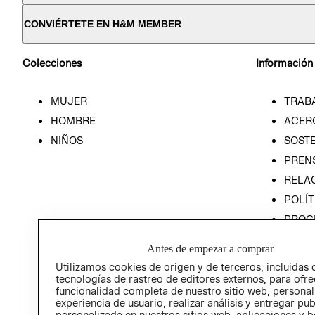
CONVIÉRTETE EN H&M MEMBER
Colecciones
Información
MUJER
TRAB
HOMBRE
ACER
NIÑOS
SOSTE
PREN
RELA
POLÍT
PROG
ÉTICA
Antes de empezar a comprar
PROG
Utilizamos cookies de origen y de terceros, incluidas 
ÉTICA
tecnologías de rastreo de editores externos, para ofre
funcionalidad completa de nuestro sitio web, personal
experiencia de usuario, realizar análisis y entregar pu
personalizada en nuestros sitios web, aplicaciones y b