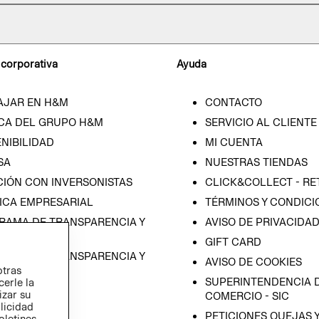
 corporativa
Ayuda
AJAR EN H&M
CONTACTO
CA DEL GRUPO H&M
SERVICIO AL CLIENTE
NIBILIDAD
MI CUENTA
SA
NUESTRAS TIENDAS
CIÓN CON INVERSONISTAS
CLICK&COLLECT - RE
ICA EMPRESARIAL
TÉRMINOS Y CONDICI
RAMA DE TRANSPARENCIA Y
AVISO DE PRIVACIDA
 (ESPAÑOL)
GIFT CARD
RAMA DE TRANSPARENCIA Y
AVISO DE COOKIES
otras
 (INGLÉS)
SUPERINTENDENCIA D
cerle la
izar su
COMERCIO - SIC
blicidad
PETICIONES QUEJAS 
oletines