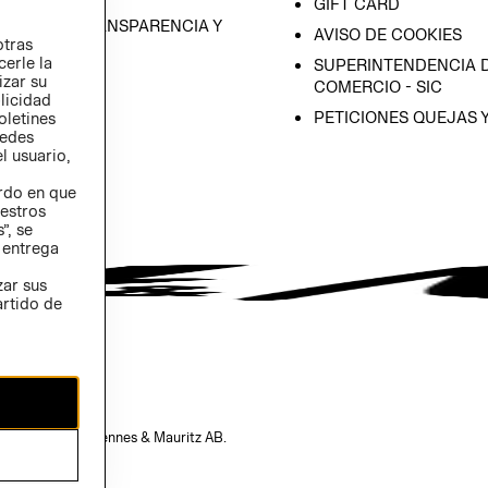
GIFT CARD
RAMA DE TRANSPARENCIA Y
AVISO DE COOKIES
otras
 (INGLÉS)
cerle la
SUPERINTENDENCIA D
izar su
COMERCIO - SIC
blicidad
PETICIONES QUEJAS 
oletines
redes
l usuario,
erdo en que
estros
”, se
 entrega
zar sus
artido de
opiedad de H&M Hennes & Mauritz AB.