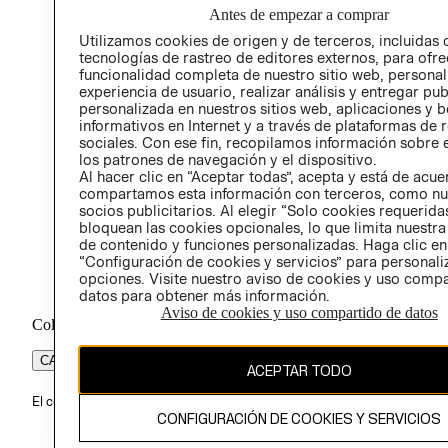
Antes de empezar a comprar
PROG
Utilizamos cookies de origen y de terceros, incluidas 
ÉTICA
tecnologías de rastreo de editores externos, para ofre
funcionalidad completa de nuestro sitio web, personal
experiencia de usuario, realizar análisis y entregar pu
personalizada en nuestros sitios web, aplicaciones y b
informativos en Internet y a través de plataformas de 
sociales. Con ese fin, recopilamos información sobre e
los patrones de navegación y el dispositivo.
Al hacer clic en “Aceptar todas”, acepta y está de acu
compartamos esta información con terceros, como nu
socios publicitarios. Al elegir “Solo cookies requeridas
bloquean las cookies opcionales, lo que limita nuestra
de contenido y funciones personalizadas. Haga clic en
“Configuración de cookies y servicios” para personali
opciones. Visite nuestro aviso de cookies y uso comp
datos para obtener más información.
Aviso de cookies y uso compartido de datos
Colombia ($)
CAMBIAR REGIÓN
ACEPTAR TODO
El contenido de esta página web está protegido por copyright y es pr
CONFIGURACIÓN DE COOKIES Y SERVICIOS