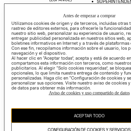
SUPERINTENDE
DE INDUSTRIA Y
PROGRAMA DE
COMERCIO - SI
TRANSPARENCIA
Antes de empezar a comprar
Y ÉTICA (INGLÉS)
PETICIONES
Utilizamos cookies de origen y de terceros, incluidas otras 
QUEJAS Y
rastreo de editores externos, para ofrecerle la funcionalid
RECLAMOS
nuestro sitio web, personalizar su experiencia de usuario, rea
entregar publicidad personalizada en nuestros sitios web, a
boletines informativos en Internet y a través de plataformas 
Con ese fin, recopilamos información sobre el usuario, los 
navegación y el dispositivo.
Al hacer clic en “Aceptar todas”, acepta y está de acuerdo e
compartamos esta información con terceros, como nuestros
publicitarios. Al elegir “Solo cookies requeridas”, se bloque
opcionales, lo que limita nuestra entrega de contenido y fu
Colombia ($)
personalizadas. Haga clic en “Configuración de cookies y se
personalizar sus opciones. Visite nuestro aviso de cookies 
CAMBIAR REGIÓN
de datos para obtener más información.
Aviso de cookies y uso compartido de datos
El contenido de esta página web está protegido por copyright y es
propiedad de H&M Hennes & Mauritz AB.
ACEPTAR TODO
CONFIGURACIÓN DE COOKIES Y SERVICIOS