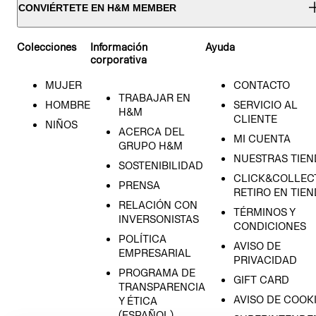
CONVIÉRTETE EN H&M MEMBER
Colecciones
Información
Ayuda
corporativa
MUJER
CONTACTO
TRABAJAR EN
HOMBRE
SERVICIO AL
H&M
CLIENTE
NIÑOS
ACERCA DEL
MI CUENTA
GRUPO H&M
NUESTRAS TIEN
SOSTENIBILIDAD
CLICK&COLLECT
PRENSA
RETIRO EN TIE
RELACIÓN CON
TÉRMINOS Y
INVERSONISTAS
CONDICIONES
POLÍTICA
AVISO DE
EMPRESARIAL
PRIVACIDAD
PROGRAMA DE
GIFT CARD
TRANSPARENCIA
AVISO DE COOK
Y ÉTICA
(ESPAÑOL)