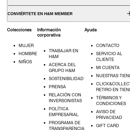
CONVIÉRTETE EN H&M MEMBER
Colecciones
Información
Ayuda
corporativa
MUJER
CONTACTO
TRABAJAR EN
HOMBRE
SERVICIO AL
H&M
CLIENTE
NIÑOS
ACERCA DEL
MI CUENTA
GRUPO H&M
NUESTRAS TIEN
SOSTENIBILIDAD
CLICK&COLLECT
PRENSA
RETIRO EN TIE
RELACIÓN CON
TÉRMINOS Y
INVERSONISTAS
CONDICIONES
POLÍTICA
AVISO DE
EMPRESARIAL
PRIVACIDAD
PROGRAMA DE
GIFT CARD
TRANSPARENCIA