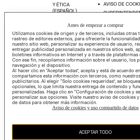
AVISO DE COOK
Y ÉTICA
(ESPAÑOL)
SUPERINTENDE
DE INDUSTRIA Y
PROGRAMA DE
COMERCIO - SI
Antes de empezar a comprar
TRANSPARENCIA
Y ÉTICA (INGLÉS)
Utilizamos cookies de origen y de terceros, incluidas otras 
PETICIONES
rastreo de editores externos, para ofrecerle la funcionalid
QUEJAS Y
nuestro sitio web, personalizar su experiencia de usuario, rea
RECLAMOS
entregar publicidad personalizada en nuestros sitios web, a
boletines informativos en Internet y a través de plataformas 
Con ese fin, recopilamos información sobre el usuario, los 
navegación y el dispositivo.
Al hacer clic en “Aceptar todas”, acepta y está de acuerdo e
compartamos esta información con terceros, como nuestros
publicitarios. Al elegir “Solo cookies requeridas”, se bloque
opcionales, lo que limita nuestra entrega de contenido y fu
Colombia ($)
personalizadas. Haga clic en “Configuración de cookies y se
personalizar sus opciones. Visite nuestro aviso de cookies 
CAMBIAR REGIÓN
de datos para obtener más información.
Aviso de cookies y uso compartido de datos
El contenido de esta página web está protegido por copyright y es
ACEPTAR TODO
propiedad de H&M Hennes & Mauritz AB.