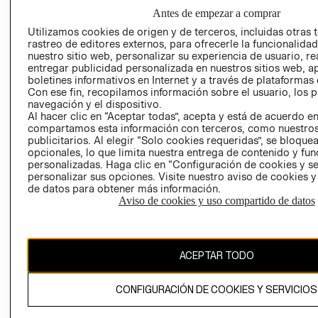
SUPERINTENDE
Antes de empezar a comprar
DE INDUSTRIA Y
PROGRAMA DE
Utilizamos cookies de origen y de terceros, incluidas otras 
COMERCIO - SI
TRANSPARENCIA
rastreo de editores externos, para ofrecerle la funcionalid
Y ÉTICA (INGLÉS)
PETICIONES
nuestro sitio web, personalizar su experiencia de usuario, rea
QUEJAS Y
entregar publicidad personalizada en nuestros sitios web, a
boletines informativos en Internet y a través de plataformas 
RECLAMOS
Con ese fin, recopilamos información sobre el usuario, los 
navegación y el dispositivo.
Al hacer clic en “Aceptar todas”, acepta y está de acuerdo e
compartamos esta información con terceros, como nuestros
publicitarios. Al elegir “Solo cookies requeridas”, se bloque
Colombia ($)
opcionales, lo que limita nuestra entrega de contenido y fu
personalizadas. Haga clic en “Configuración de cookies y se
CAMBIAR REGIÓN
personalizar sus opciones. Visite nuestro aviso de cookies 
de datos para obtener más información.
Aviso de cookies y uso compartido de datos
El contenido de esta página web está protegido por copyright y es
propiedad de H&M Hennes & Mauritz AB.
ACEPTAR TODO
CONFIGURACIÓN DE COOKIES Y SERVICIOS