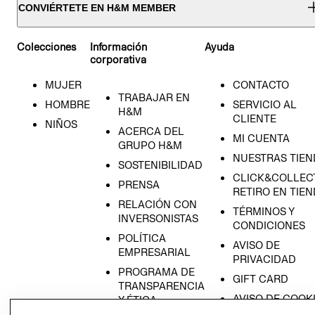
CONVIÉRTETE EN H&M MEMBER
Colecciones
Información
Ayuda
corporativa
MUJER
CONTACTO
TRABAJAR EN
HOMBRE
SERVICIO AL
H&M
CLIENTE
NIÑOS
ACERCA DEL
MI CUENTA
GRUPO H&M
NUESTRAS TIEN
SOSTENIBILIDAD
CLICK&COLLECT
PRENSA
RETIRO EN TIE
RELACIÓN CON
TÉRMINOS Y
INVERSONISTAS
CONDICIONES
POLÍTICA
AVISO DE
EMPRESARIAL
PRIVACIDAD
PROGRAMA DE
GIFT CARD
TRANSPARENCIA
AVISO DE COOK
Y ÉTICA
(ESPAÑOL)