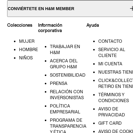
CONVIÉRTETE EN H&M MEMBER
Colecciones
Información
Ayuda
corporativa
MUJER
CONTACTO
TRABAJAR EN
HOMBRE
SERVICIO AL
H&M
CLIENTE
NIÑOS
ACERCA DEL
MI CUENTA
GRUPO H&M
NUESTRAS TIEN
SOSTENIBILIDAD
CLICK&COLLECT
PRENSA
RETIRO EN TIE
RELACIÓN CON
TÉRMINOS Y
INVERSONISTAS
CONDICIONES
POLÍTICA
AVISO DE
EMPRESARIAL
PRIVACIDAD
PROGRAMA DE
GIFT CARD
TRANSPARENCIA
AVISO DE COOK
Y ÉTICA