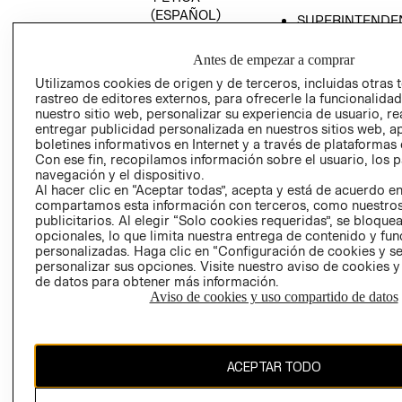
(ESPAÑOL)
SUPERINTENDE
DE INDUSTRIA Y
PROGRAMA DE
COMERCIO - SI
TRANSPARENCIA
Antes de empezar a comprar
Y ÉTICA (INGLÉS)
PETICIONES
Utilizamos cookies de origen y de terceros, incluidas otras 
rastreo de editores externos, para ofrecerle la funcionalid
QUEJAS Y
nuestro sitio web, personalizar su experiencia de usuario, rea
RECLAMOS
entregar publicidad personalizada en nuestros sitios web, a
boletines informativos en Internet y a través de plataformas 
Con ese fin, recopilamos información sobre el usuario, los 
navegación y el dispositivo.
Al hacer clic en “Aceptar todas”, acepta y está de acuerdo e
compartamos esta información con terceros, como nuestros
publicitarios. Al elegir “Solo cookies requeridas”, se bloque
opcionales, lo que limita nuestra entrega de contenido y fu
Colombia ($)
personalizadas. Haga clic en “Configuración de cookies y se
personalizar sus opciones. Visite nuestro aviso de cookies 
CAMBIAR REGIÓN
de datos para obtener más información.
Aviso de cookies y uso compartido de datos
El contenido de esta página web está protegido por copyright y es
ACEPTAR TODO
propiedad de H&M Hennes & Mauritz AB.