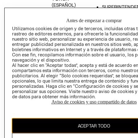
(ESPAÑOL)
SUPERINTENDE
DE INDUSTRIA Y
PROGRAMA DE
COMERCIO - SI
TRANSPARENCIA
Antes de empezar a comprar
Y ÉTICA (INGLÉS)
PETICIONES
Utilizamos cookies de origen y de terceros, incluidas otras 
rastreo de editores externos, para ofrecerle la funcionalid
QUEJAS Y
nuestro sitio web, personalizar su experiencia de usuario, rea
RECLAMOS
entregar publicidad personalizada en nuestros sitios web, a
boletines informativos en Internet y a través de plataformas 
Con ese fin, recopilamos información sobre el usuario, los 
navegación y el dispositivo.
Al hacer clic en “Aceptar todas”, acepta y está de acuerdo e
compartamos esta información con terceros, como nuestros
publicitarios. Al elegir “Solo cookies requeridas”, se bloque
opcionales, lo que limita nuestra entrega de contenido y fu
Colombia ($)
personalizadas. Haga clic en “Configuración de cookies y se
personalizar sus opciones. Visite nuestro aviso de cookies 
CAMBIAR REGIÓN
de datos para obtener más información.
Aviso de cookies y uso compartido de datos
El contenido de esta página web está protegido por copyright y es
ACEPTAR TODO
propiedad de H&M Hennes & Mauritz AB.