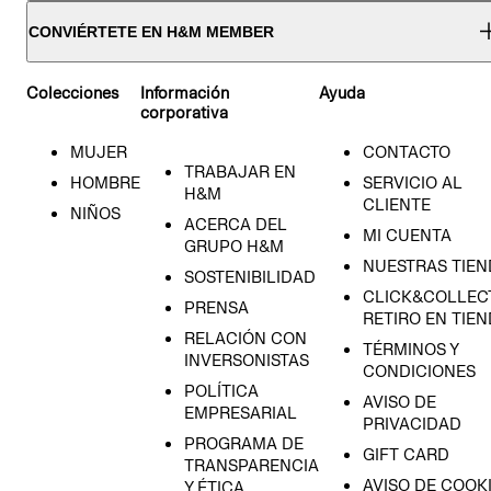
CONVIÉRTETE EN H&M MEMBER
Colecciones
Información
Ayuda
corporativa
MUJER
CONTACTO
TRABAJAR EN
HOMBRE
SERVICIO AL
H&M
CLIENTE
NIÑOS
ACERCA DEL
MI CUENTA
GRUPO H&M
NUESTRAS TIEN
SOSTENIBILIDAD
CLICK&COLLECT
PRENSA
RETIRO EN TIE
RELACIÓN CON
TÉRMINOS Y
INVERSONISTAS
CONDICIONES
POLÍTICA
AVISO DE
EMPRESARIAL
PRIVACIDAD
PROGRAMA DE
GIFT CARD
TRANSPARENCIA
AVISO DE COOK
Y ÉTICA