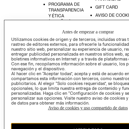
PROGRAMA DE
GIFT CARD
TRANSPARENCIA
AVISO DE COOK
Y ÉTICA
(ESPAÑOL)
SUPERINTENDE
DE INDUSTRIA Y
PROGRAMA DE
Antes de empezar a comprar
COMERCIO - SI
TRANSPARENCIA
Utilizamos cookies de origen y de terceros, incluidas otras 
Y ÉTICA (INGLÉS)
PETICIONES
rastreo de editores externos, para ofrecerle la funcionalid
QUEJAS Y
nuestro sitio web, personalizar su experiencia de usuario, rea
entregar publicidad personalizada en nuestros sitios web, a
RECLAMOS
boletines informativos en Internet y a través de plataformas 
Con ese fin, recopilamos información sobre el usuario, los 
navegación y el dispositivo.
Al hacer clic en “Aceptar todas”, acepta y está de acuerdo e
compartamos esta información con terceros, como nuestros
publicitarios. Al elegir “Solo cookies requeridas”, se bloque
opcionales, lo que limita nuestra entrega de contenido y fu
personalizadas. Haga clic en “Configuración de cookies y se
Colombia ($)
personalizar sus opciones. Visite nuestro aviso de cookies 
de datos para obtener más información.
CAMBIAR REGIÓN
Aviso de cookies y uso compartido de datos