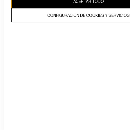
ACEPTAR TODO
El contenido de esta página web está protegido por copyright y es
propiedad de H&M Hennes & Mauritz AB.
CONFIGURACIÓN DE COOKIES Y SERVICIOS