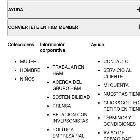
AYUDA
CONVIÉRTETE EN H&M MEMBER
Colecciones
Información
Ayuda
corporativa
MUJER
CONTACTO
TRABAJAR EN
HOMBRE
SERVICIO AL
H&M
CLIENTE
NIÑOS
ACERCA DEL
MI CUENTA
GRUPO H&M
NUESTRAS TIEN
SOSTENIBILIDAD
CLICK&COLLECT
PRENSA
RETIRO EN TIE
RELACIÓN CON
TÉRMINOS Y
INVERSONISTAS
CONDICIONES
POLÍTICA
AVISO DE
EMPRESARIAL
PRIVACIDAD