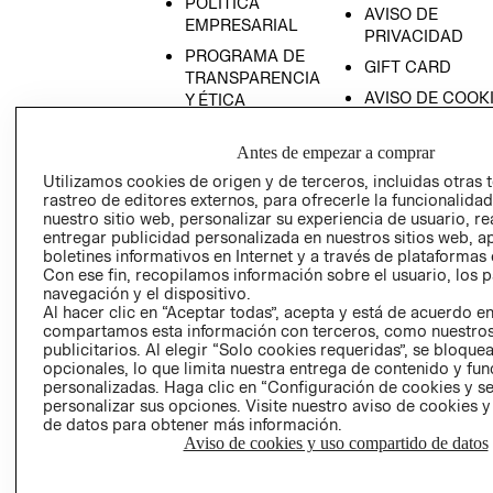
POLÍTICA
AVISO DE
EMPRESARIAL
PRIVACIDAD
PROGRAMA DE
GIFT CARD
TRANSPARENCIA
AVISO DE COOK
Y ÉTICA
(ESPAÑOL)
SUPERINTENDE
DE INDUSTRIA Y
Antes de empezar a comprar
PROGRAMA DE
COMERCIO - SI
TRANSPARENCIA
Utilizamos cookies de origen y de terceros, incluidas otras 
Y ÉTICA (INGLÉS)
rastreo de editores externos, para ofrecerle la funcionalid
PETICIONES
nuestro sitio web, personalizar su experiencia de usuario, rea
QUEJAS Y
entregar publicidad personalizada en nuestros sitios web, a
RECLAMOS
boletines informativos en Internet y a través de plataformas 
Con ese fin, recopilamos información sobre el usuario, los 
navegación y el dispositivo.
Al hacer clic en “Aceptar todas”, acepta y está de acuerdo e
compartamos esta información con terceros, como nuestros
publicitarios. Al elegir “Solo cookies requeridas”, se bloque
opcionales, lo que limita nuestra entrega de contenido y fu
personalizadas. Haga clic en “Configuración de cookies y se
Colombia ($)
personalizar sus opciones. Visite nuestro aviso de cookies 
de datos para obtener más información.
CAMBIAR REGIÓN
Aviso de cookies y uso compartido de datos