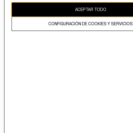
ACEPTAR TODO
El contenido de esta página web está protegido por copyright y es
propiedad de H&M Hennes & Mauritz AB.
CONFIGURACIÓN DE COOKIES Y SERVICIOS