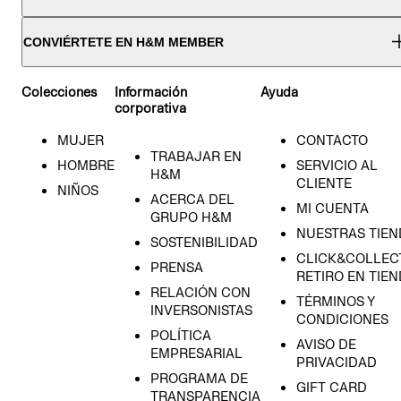
CONVIÉRTETE EN H&M MEMBER
Colecciones
Información
Ayuda
corporativa
MUJER
CONTACTO
TRABAJAR EN
HOMBRE
SERVICIO AL
H&M
CLIENTE
NIÑOS
ACERCA DEL
MI CUENTA
GRUPO H&M
NUESTRAS TIEN
SOSTENIBILIDAD
CLICK&COLLECT
PRENSA
RETIRO EN TIE
RELACIÓN CON
TÉRMINOS Y
INVERSONISTAS
CONDICIONES
POLÍTICA
AVISO DE
EMPRESARIAL
PRIVACIDAD
PROGRAMA DE
GIFT CARD
TRANSPARENCIA