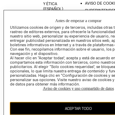
AVISO DE COOK
Y ÉTICA
(ESPAÑOL)
SUPERINTENDE
DE INDUSTRIA Y
PROGRAMA DE
COMERCIO - SI
Antes de empezar a comprar
TRANSPARENCIA
Y ÉTICA (INGLÉS)
Utilizamos cookies de origen y de terceros, incluidas otras 
PETICIONES
rastreo de editores externos, para ofrecerle la funcionalid
QUEJAS Y
nuestro sitio web, personalizar su experiencia de usuario, rea
RECLAMOS
entregar publicidad personalizada en nuestros sitios web, a
boletines informativos en Internet y a través de plataformas 
Con ese fin, recopilamos información sobre el usuario, los 
navegación y el dispositivo.
Al hacer clic en “Aceptar todas”, acepta y está de acuerdo e
compartamos esta información con terceros, como nuestros
publicitarios. Al elegir “Solo cookies requeridas”, se bloque
opcionales, lo que limita nuestra entrega de contenido y fu
Colombia ($)
personalizadas. Haga clic en “Configuración de cookies y se
personalizar sus opciones. Visite nuestro aviso de cookies 
CAMBIAR REGIÓN
de datos para obtener más información.
Aviso de cookies y uso compartido de datos
El contenido de esta página web está protegido por copyright y es
ACEPTAR TODO
propiedad de H&M Hennes & Mauritz AB.