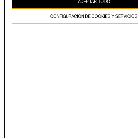
ACEPTAR TODO
El contenido de esta página web está protegido por copyright y es
propiedad de H&M Hennes & Mauritz AB.
CONFIGURACIÓN DE COOKIES Y SERVICIOS