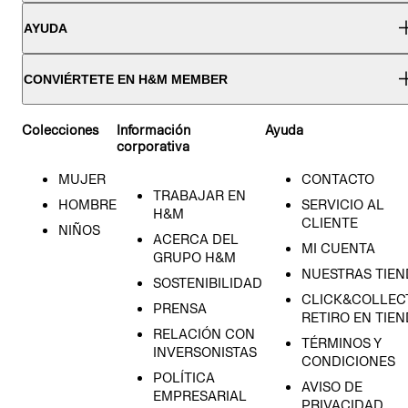
AYUDA
CONVIÉRTETE EN H&M MEMBER
Colecciones
Información
Ayuda
corporativa
MUJER
CONTACTO
TRABAJAR EN
HOMBRE
SERVICIO AL
H&M
CLIENTE
NIÑOS
ACERCA DEL
MI CUENTA
GRUPO H&M
NUESTRAS TIEN
SOSTENIBILIDAD
CLICK&COLLECT
PRENSA
RETIRO EN TIE
RELACIÓN CON
TÉRMINOS Y
INVERSONISTAS
CONDICIONES
POLÍTICA
AVISO DE
EMPRESARIAL
PRIVACIDAD