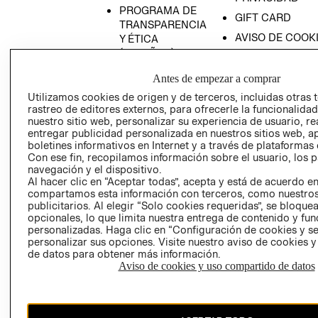
PROGRAMA DE
GIFT CARD
TRANSPARENCIA
AVISO DE COOK
Y ÉTICA
(ESPAÑOL)
SUPERINTENDE
DE INDUSTRIA Y
PROGRAMA DE
Antes de empezar a comprar
COMERCIO - SI
TRANSPARENCIA
Utilizamos cookies de origen y de terceros, incluidas otras 
Y ÉTICA (INGLÉS)
PETICIONES
rastreo de editores externos, para ofrecerle la funcionalid
QUEJAS Y
nuestro sitio web, personalizar su experiencia de usuario, rea
entregar publicidad personalizada en nuestros sitios web, a
RECLAMOS
boletines informativos en Internet y a través de plataformas 
Con ese fin, recopilamos información sobre el usuario, los 
navegación y el dispositivo.
Al hacer clic en “Aceptar todas”, acepta y está de acuerdo e
compartamos esta información con terceros, como nuestros
publicitarios. Al elegir “Solo cookies requeridas”, se bloque
opcionales, lo que limita nuestra entrega de contenido y fu
personalizadas. Haga clic en “Configuración de cookies y se
Colombia ($)
personalizar sus opciones. Visite nuestro aviso de cookies 
de datos para obtener más información.
CAMBIAR REGIÓN
Aviso de cookies y uso compartido de datos