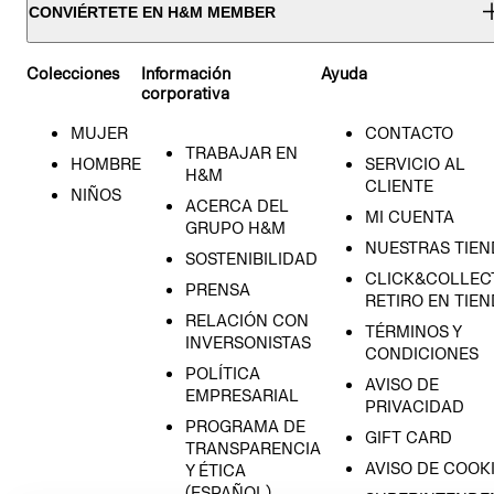
CONVIÉRTETE EN H&M MEMBER
Colecciones
Información
Ayuda
corporativa
MUJER
CONTACTO
TRABAJAR EN
HOMBRE
SERVICIO AL
H&M
CLIENTE
NIÑOS
ACERCA DEL
MI CUENTA
GRUPO H&M
NUESTRAS TIEN
SOSTENIBILIDAD
CLICK&COLLECT
PRENSA
RETIRO EN TIE
RELACIÓN CON
TÉRMINOS Y
INVERSONISTAS
CONDICIONES
POLÍTICA
AVISO DE
EMPRESARIAL
PRIVACIDAD
PROGRAMA DE
GIFT CARD
TRANSPARENCIA
AVISO DE COOK
Y ÉTICA
(ESPAÑOL)