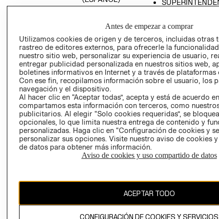
SUPERINTENDE
DE INDUSTRIA Y
PROGRAMA DE
COMERCIO - SI
TRANSPARENCIA
Antes de empezar a comprar
Y ÉTICA (INGLÉS)
PETICIONES
Utilizamos cookies de origen y de terceros, incluidas otras 
QUEJAS Y
rastreo de editores externos, para ofrecerle la funcionalid
RECLAMOS
nuestro sitio web, personalizar su experiencia de usuario, rea
entregar publicidad personalizada en nuestros sitios web, a
boletines informativos en Internet y a través de plataformas 
Con ese fin, recopilamos información sobre el usuario, los 
navegación y el dispositivo.
Al hacer clic en “Aceptar todas”, acepta y está de acuerdo e
compartamos esta información con terceros, como nuestros
publicitarios. Al elegir “Solo cookies requeridas”, se bloque
opcionales, lo que limita nuestra entrega de contenido y fu
Colombia ($)
personalizadas. Haga clic en “Configuración de cookies y se
personalizar sus opciones. Visite nuestro aviso de cookies 
CAMBIAR REGIÓN
de datos para obtener más información.
Aviso de cookies y uso compartido de datos
El contenido de esta página web está protegido por copyright y es
propiedad de H&M Hennes & Mauritz AB.
ACEPTAR TODO
CONFIGURACIÓN DE COOKIES Y SERVICIOS