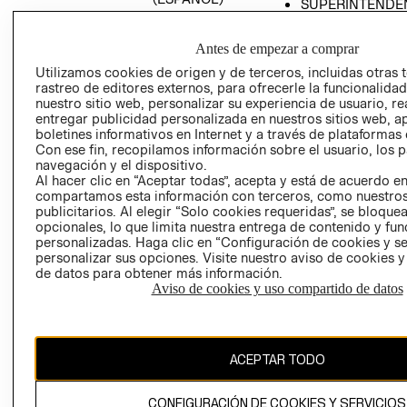
SUPERINTENDE
DE INDUSTRIA Y
PROGRAMA DE
COMERCIO - SI
TRANSPARENCIA
Antes de empezar a comprar
Y ÉTICA (INGLÉS)
PETICIONES
Utilizamos cookies de origen y de terceros, incluidas otras 
QUEJAS Y
rastreo de editores externos, para ofrecerle la funcionalid
RECLAMOS
nuestro sitio web, personalizar su experiencia de usuario, rea
entregar publicidad personalizada en nuestros sitios web, a
boletines informativos en Internet y a través de plataformas 
Con ese fin, recopilamos información sobre el usuario, los 
navegación y el dispositivo.
Al hacer clic en “Aceptar todas”, acepta y está de acuerdo e
compartamos esta información con terceros, como nuestros
publicitarios. Al elegir “Solo cookies requeridas”, se bloque
opcionales, lo que limita nuestra entrega de contenido y fu
Colombia ($)
personalizadas. Haga clic en “Configuración de cookies y se
personalizar sus opciones. Visite nuestro aviso de cookies 
CAMBIAR REGIÓN
de datos para obtener más información.
Aviso de cookies y uso compartido de datos
El contenido de esta página web está protegido por copyright y es
propiedad de H&M Hennes & Mauritz AB.
ACEPTAR TODO
CONFIGURACIÓN DE COOKIES Y SERVICIOS