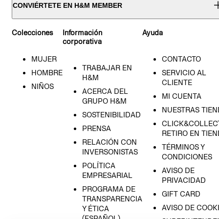
CONVIÉRTETE EN H&M MEMBER
Colecciones
Información
Ayuda
corporativa
MUJER
CONTACTO
TRABAJAR EN
HOMBRE
SERVICIO AL
H&M
CLIENTE
NIÑOS
ACERCA DEL
MI CUENTA
GRUPO H&M
NUESTRAS TIEN
SOSTENIBILIDAD
CLICK&COLLECT
PRENSA
RETIRO EN TIE
RELACIÓN CON
TÉRMINOS Y
INVERSONISTAS
CONDICIONES
POLÍTICA
AVISO DE
EMPRESARIAL
PRIVACIDAD
PROGRAMA DE
GIFT CARD
TRANSPARENCIA
AVISO DE COOK
Y ÉTICA
(ESPAÑOL)