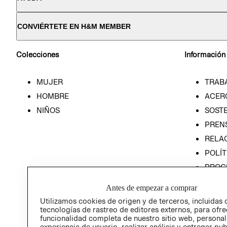
CONVIÉRTETE EN H&M MEMBER
Colecciones
Información
MUJER
TRAB
HOMBRE
ACER
NIÑOS
SOSTE
PREN
RELA
POLÍT
PROG
ÉTICA
Antes de empezar a comprar
PROG
Utilizamos cookies de origen y de terceros, incluidas 
ÉTICA
tecnologías de rastreo de editores externos, para ofre
funcionalidad completa de nuestro sitio web, personal
experiencia de usuario, realizar análisis y entregar pu