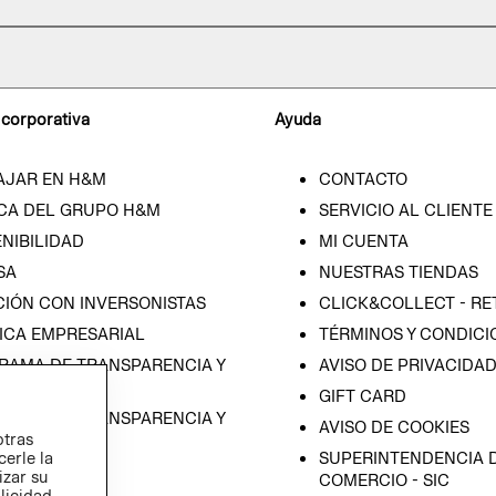
 corporativa
Ayuda
AJAR EN H&M
CONTACTO
CA DEL GRUPO H&M
SERVICIO AL CLIENTE
NIBILIDAD
MI CUENTA
SA
NUESTRAS TIENDAS
CIÓN CON INVERSONISTAS
CLICK&COLLECT - RE
ICA EMPRESARIAL
TÉRMINOS Y CONDICI
RAMA DE TRANSPARENCIA Y
AVISO DE PRIVACIDA
 (ESPAÑOL)
GIFT CARD
RAMA DE TRANSPARENCIA Y
AVISO DE COOKIES
otras
 (INGLÉS)
SUPERINTENDENCIA D
cerle la
izar su
COMERCIO - SIC
blicidad