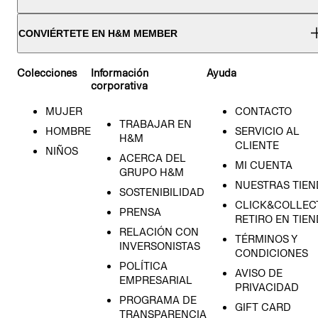
CONVIÉRTETE EN H&M MEMBER
Colecciones
Información
Ayuda
corporativa
MUJER
CONTACTO
TRABAJAR EN
HOMBRE
SERVICIO AL
H&M
CLIENTE
NIÑOS
ACERCA DEL
MI CUENTA
GRUPO H&M
NUESTRAS TIEN
SOSTENIBILIDAD
CLICK&COLLECT
PRENSA
RETIRO EN TIE
RELACIÓN CON
TÉRMINOS Y
INVERSONISTAS
CONDICIONES
POLÍTICA
AVISO DE
EMPRESARIAL
PRIVACIDAD
PROGRAMA DE
GIFT CARD
TRANSPARENCIA