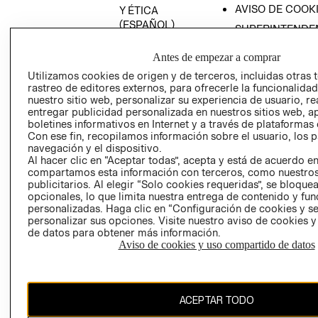
AVISO DE COOK
Y ÉTICA
(ESPAÑOL)
SUPERINTENDE
DE INDUSTRIA Y
PROGRAMA DE
COMERCIO - SI
Antes de empezar a comprar
TRANSPARENCIA
Y ÉTICA (INGLÉS)
Utilizamos cookies de origen y de terceros, incluidas otras 
PETICIONES
rastreo de editores externos, para ofrecerle la funcionalid
QUEJAS Y
nuestro sitio web, personalizar su experiencia de usuario, rea
RECLAMOS
entregar publicidad personalizada en nuestros sitios web, a
boletines informativos en Internet y a través de plataformas 
Con ese fin, recopilamos información sobre el usuario, los 
navegación y el dispositivo.
Al hacer clic en “Aceptar todas”, acepta y está de acuerdo e
compartamos esta información con terceros, como nuestros
publicitarios. Al elegir “Solo cookies requeridas”, se bloque
opcionales, lo que limita nuestra entrega de contenido y fu
Colombia ($)
personalizadas. Haga clic en “Configuración de cookies y se
personalizar sus opciones. Visite nuestro aviso de cookies 
CAMBIAR REGIÓN
de datos para obtener más información.
Aviso de cookies y uso compartido de datos
El contenido de esta página web está protegido por copyright y es
ACEPTAR TODO
propiedad de H&M Hennes & Mauritz AB.