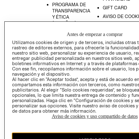
PROGRAMA DE
GIFT CARD
TRANSPARENCIA
AVISO DE COOK
Y ÉTICA
(ESPAÑOL)
SUPERINTENDE
DE INDUSTRIA Y
PROGRAMA DE
Antes de empezar a comprar
COMERCIO - SI
TRANSPARENCIA
Utilizamos cookies de origen y de terceros, incluidas otras 
Y ÉTICA (INGLÉS)
PETICIONES
rastreo de editores externos, para ofrecerle la funcionalid
QUEJAS Y
nuestro sitio web, personalizar su experiencia de usuario, rea
entregar publicidad personalizada en nuestros sitios web, a
RECLAMOS
boletines informativos en Internet y a través de plataformas 
Con ese fin, recopilamos información sobre el usuario, los 
navegación y el dispositivo.
Al hacer clic en “Aceptar todas”, acepta y está de acuerdo e
compartamos esta información con terceros, como nuestros
publicitarios. Al elegir “Solo cookies requeridas”, se bloque
opcionales, lo que limita nuestra entrega de contenido y fu
personalizadas. Haga clic en “Configuración de cookies y se
Colombia ($)
personalizar sus opciones. Visite nuestro aviso de cookies 
de datos para obtener más información.
CAMBIAR REGIÓN
Aviso de cookies y uso compartido de datos