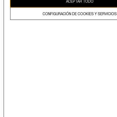
ACEPTAR TODO
El contenido de esta página web está protegido por copyright y es
propiedad de H&M Hennes & Mauritz AB.
CONFIGURACIÓN DE COOKIES Y SERVICIOS