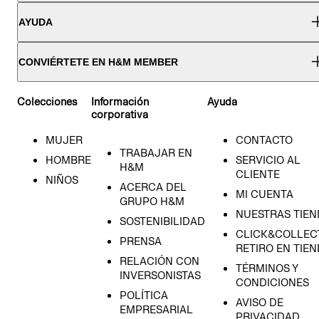
AYUDA
CONVIÉRTETE EN H&M MEMBER
Colecciones
Información
Ayuda
corporativa
MUJER
CONTACTO
TRABAJAR EN
HOMBRE
SERVICIO AL
H&M
CLIENTE
NIÑOS
ACERCA DEL
MI CUENTA
GRUPO H&M
NUESTRAS TIEN
SOSTENIBILIDAD
CLICK&COLLECT
PRENSA
RETIRO EN TIE
RELACIÓN CON
TÉRMINOS Y
INVERSONISTAS
CONDICIONES
POLÍTICA
AVISO DE
EMPRESARIAL
PRIVACIDAD