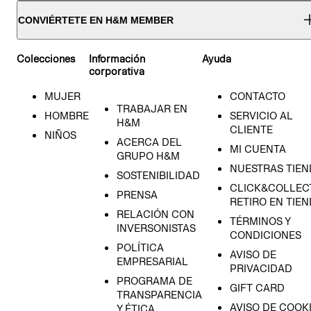
CONVIÉRTETE EN H&M MEMBER
Colecciones
Información
Ayuda
corporativa
MUJER
CONTACTO
TRABAJAR EN
HOMBRE
SERVICIO AL
H&M
CLIENTE
NIÑOS
ACERCA DEL
MI CUENTA
GRUPO H&M
NUESTRAS TIEN
SOSTENIBILIDAD
CLICK&COLLECT
PRENSA
RETIRO EN TIE
RELACIÓN CON
TÉRMINOS Y
INVERSONISTAS
CONDICIONES
POLÍTICA
AVISO DE
EMPRESARIAL
PRIVACIDAD
PROGRAMA DE
GIFT CARD
TRANSPARENCIA
AVISO DE COOK
Y ÉTICA