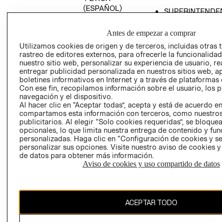
(ESPAÑOL)
SUPERINTENDE
DE INDUSTRIA Y
PROGRAMA DE
COMERCIO - SI
TRANSPARENCIA
Antes de empezar a comprar
Y ÉTICA (INGLÉS)
PETICIONES
Utilizamos cookies de origen y de terceros, incluidas otras 
rastreo de editores externos, para ofrecerle la funcionalid
QUEJAS Y
nuestro sitio web, personalizar su experiencia de usuario, rea
RECLAMOS
entregar publicidad personalizada en nuestros sitios web, a
boletines informativos en Internet y a través de plataformas 
Con ese fin, recopilamos información sobre el usuario, los 
navegación y el dispositivo.
Al hacer clic en “Aceptar todas”, acepta y está de acuerdo e
compartamos esta información con terceros, como nuestros
publicitarios. Al elegir “Solo cookies requeridas”, se bloque
opcionales, lo que limita nuestra entrega de contenido y fu
Colombia ($)
personalizadas. Haga clic en “Configuración de cookies y se
personalizar sus opciones. Visite nuestro aviso de cookies 
CAMBIAR REGIÓN
de datos para obtener más información.
Aviso de cookies y uso compartido de datos
El contenido de esta página web está protegido por copyright y es
ACEPTAR TODO
propiedad de H&M Hennes & Mauritz AB.