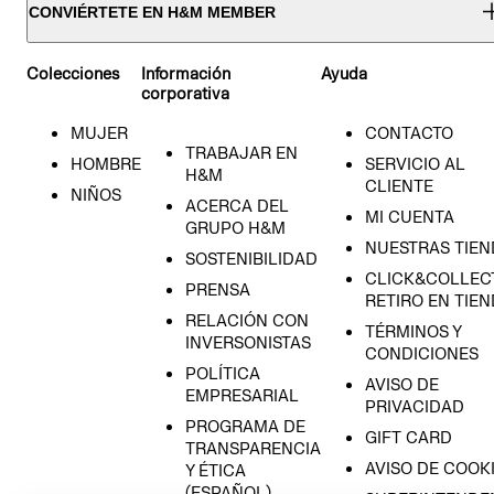
CONVIÉRTETE EN H&M MEMBER
Colecciones
Información
Ayuda
corporativa
MUJER
CONTACTO
TRABAJAR EN
HOMBRE
SERVICIO AL
H&M
CLIENTE
NIÑOS
ACERCA DEL
MI CUENTA
GRUPO H&M
NUESTRAS TIEN
SOSTENIBILIDAD
CLICK&COLLECT
PRENSA
RETIRO EN TIE
RELACIÓN CON
TÉRMINOS Y
INVERSONISTAS
CONDICIONES
POLÍTICA
AVISO DE
EMPRESARIAL
PRIVACIDAD
PROGRAMA DE
GIFT CARD
TRANSPARENCIA
AVISO DE COOK
Y ÉTICA
(ESPAÑOL)