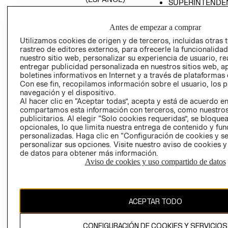
SUPERINTENDE
DE INDUSTRIA Y
PROGRAMA DE
COMERCIO - SI
TRANSPARENCIA
Antes de empezar a comprar
Y ÉTICA (INGLÉS)
PETICIONES
Utilizamos cookies de origen y de terceros, incluidas otras 
QUEJAS Y
rastreo de editores externos, para ofrecerle la funcionalid
RECLAMOS
nuestro sitio web, personalizar su experiencia de usuario, rea
entregar publicidad personalizada en nuestros sitios web, a
boletines informativos en Internet y a través de plataformas 
Con ese fin, recopilamos información sobre el usuario, los 
navegación y el dispositivo.
Al hacer clic en “Aceptar todas”, acepta y está de acuerdo e
compartamos esta información con terceros, como nuestros
publicitarios. Al elegir “Solo cookies requeridas”, se bloque
opcionales, lo que limita nuestra entrega de contenido y fu
Colombia ($)
personalizadas. Haga clic en “Configuración de cookies y se
personalizar sus opciones. Visite nuestro aviso de cookies 
CAMBIAR REGIÓN
de datos para obtener más información.
Aviso de cookies y uso compartido de datos
El contenido de esta página web está protegido por copyright y es
propiedad de H&M Hennes & Mauritz AB.
ACEPTAR TODO
CONFIGURACIÓN DE COOKIES Y SERVICIOS