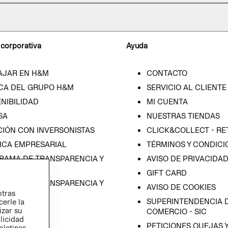
 corporativa
Ayuda
AJAR EN H&M
CONTACTO
CA DEL GRUPO H&M
SERVICIO AL CLIENTE
NIBILIDAD
MI CUENTA
SA
NUESTRAS TIENDAS
CIÓN CON INVERSONISTAS
CLICK&COLLECT - RE
ICA EMPRESARIAL
TÉRMINOS Y CONDICI
RAMA DE TRANSPARENCIA Y
AVISO DE PRIVACIDA
 (ESPAÑOL)
GIFT CARD
RAMA DE TRANSPARENCIA Y
AVISO DE COOKIES
otras
 (INGLÉS)
SUPERINTENDENCIA D
cerle la
izar su
COMERCIO - SIC
blicidad
PETICIONES QUEJAS 
oletines