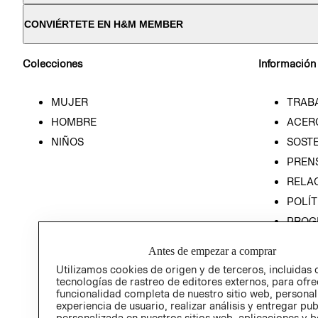
CONVIÉRTETE EN H&M MEMBER
Colecciones
Información
MUJER
TRAB
HOMBRE
ACER
NIÑOS
SOSTE
PREN
RELA
POLÍT
PROG
ÉTICA
Antes de empezar a comprar
PROG
Utilizamos cookies de origen y de terceros, incluidas 
ÉTICA
tecnologías de rastreo de editores externos, para ofre
funcionalidad completa de nuestro sitio web, personal
experiencia de usuario, realizar análisis y entregar pu
personalizada en nuestros sitios web, aplicaciones y b